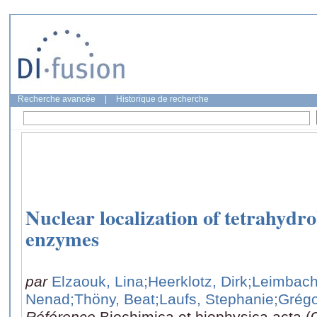
Recherche avancée
|
Historique de recherche
Nuclear localization of tetrahydro
enzymes
par
Elzaouk, Lina
;Heerklotz, Dirk
;Leimbach
Nenad
;Thöny, Beat
;Laufs, Stephanie
;Grégo
Référence
Biochimica et biophysica acta (