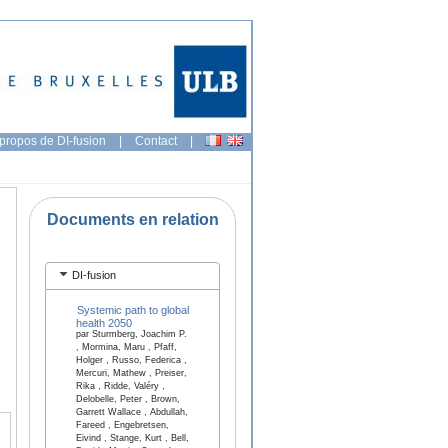
propos de DI-fusion
|
Contact
|
Documents en relation
DI-fusion
Systemic path to global
health 2050
par Sturmberg, Joachim P.
, Mormina, Maru , Pfaff,
Holger , Russo, Federica ,
Mercuri, Mathew , Preiser,
Rika , Ridde, Valéry ,
Delobelle, Peter , Brown,
Garrett Wallace , Abdullah,
Fareed , Engebretsen,
Eivind , Stange, Kurt , Bell,