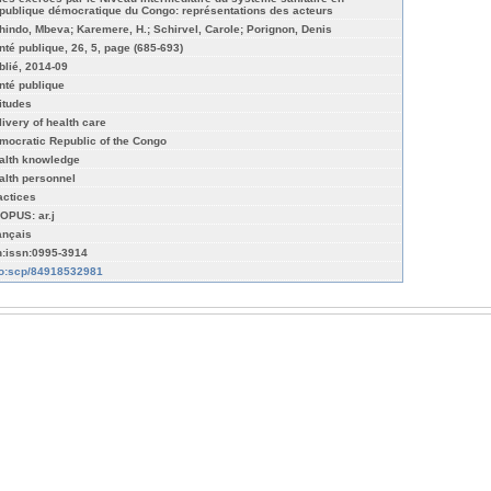
publique démocratique du Congo: représentations des acteurs
hindo, Mbeva; Karemere, H.; Schirvel, Carole; Porignon, Denis
nté publique, 26, 5, page (685-693)
blié, 2014-09
nté publique
titudes
livery of health care
mocratic Republic of the Congo
alth knowledge
alth personnel
actices
OPUS: ar.j
ançais
n:issn:0995-3914
fo:scp/84918532981