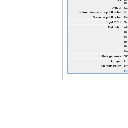
Ré
Auteur:
Ka
Informations sur la publication:
Sa
Statut de publication:
Pu
Sujet CREF:
Sa
Mots-clés:
At
De
De
He
He
Pr
Note générale:
SC
Langue:
Fr
Identificateurs:
ur
in