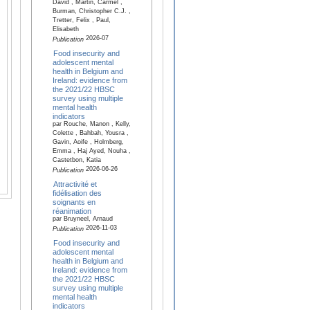
David , Martin, Carmel ,
Burman, Christopher C.J. ,
Tretter, Felix , Paul,
Elisabeth
2026-07
Publication
Food insecurity and
adolescent mental
health in Belgium and
Ireland: evidence from
the 2021/22 HBSC
survey using multiple
mental health
indicators
par Rouche, Manon , Kelly,
Colette , Bahbah, Yousra ,
Gavin, Aoife , Holmberg,
Emma , Haj Ayed, Nouha ,
Castetbon, Katia
2026-06-26
Publication
Attractivité et
fidélisation des
soignants en
réanimation
par Bruyneel, Arnaud
2026-11-03
Publication
Food insecurity and
adolescent mental
health in Belgium and
Ireland: evidence from
the 2021/22 HBSC
survey using multiple
mental health
indicators