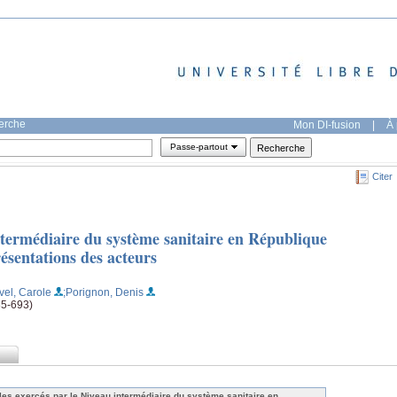
herche
Mon DI-fusion
|
À 
Passe-partout
Citer
ntermédiaire du système sanitaire en République
sentations des acteurs
vel, Carole
;Porignon, Denis
85-693)
les exercés par le Niveau intermédiaire du système sanitaire en