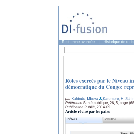
Recherche avancée
|
Historique de rec
Rôles exercés par le Niveau i
démocratique du Congo: repré
par
Kahindo, Mbeva
;Karemere, H.
;Schir
Référence
Santé publique, 26, 5, page (6
Publication
Publié, 2014-09
Article révisé par les pairs
DÉTAILS
CONTENU
Titre:
Rô