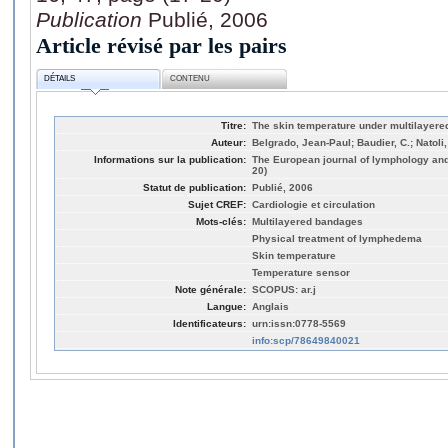
Publication
Publié, 2006
Article révisé par les pairs
DÉTAILS
CONTENU
Titre:
The skin temperature under multilayer
Auteur:
Belgrado, Jean-Paul; Baudier, C.; Natoli
Informations sur la publication:
The European journal of lymphology and 
20)
Statut de publication:
Publié, 2006
Sujet CREF:
Cardiologie et circulation
Mots-clés:
Multilayered bandages
Physical treatment of lymphedema
Skin temperature
Temperature sensor
Note générale:
SCOPUS: ar.j
Langue:
Anglais
Identificateurs:
urn:issn:0778-5569
info:scp/78649840021