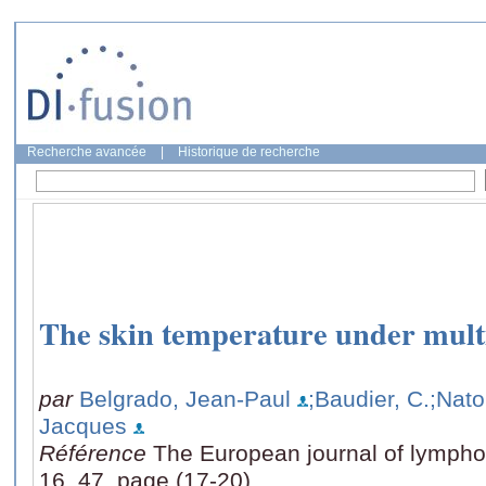
Recherche avancée
|
Historique de recherche
The skin temperature under mult
par
Belgrado, Jean-Paul
;Baudier, C.
;Natol
Jacques
Référence
The European journal of lympho
16, 47, page (17-20)