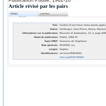
Article révisé par les pairs
DÉTAILS
CONTENU
Titre:
Control of non linear mimo plants applic
Auteur:
Vanbergen, Jean Pierre; Hanus, Raymon
Informations sur la publication:
Ricerche di Automatica, 13, 2, page (29
Statut de publication:
Publié, 1982-10
Sujet CREF:
Sciences de l'ingénieur
Note générale:
SCOPUS: ar.j
Langue:
Anglais
Identificateurs:
urn:issn:0048-8291
info:scp/0020195569