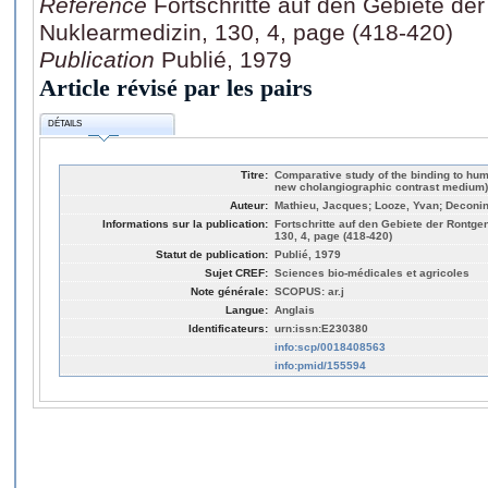
Référence
Fortschritte auf den Gebiete de
Nuklearmedizin, 130, 4, page (418-420)
Publication
Publié, 1979
Article révisé par les pairs
DÉTAILS
Titre:
Comparative study of the binding to hum
new cholangiographic contrast medium) 
Auteur:
Mathieu, Jacques; Looze, Yvan; Deconi
Informations sur la publication:
Fortschritte auf den Gebiete der Rontge
130, 4, page (418-420)
Statut de publication:
Publié, 1979
Sujet CREF:
Sciences bio-médicales et agricoles
Note générale:
SCOPUS: ar.j
Langue:
Anglais
Identificateurs:
urn:issn:E230380
info:scp/0018408563
info:pmid/155594