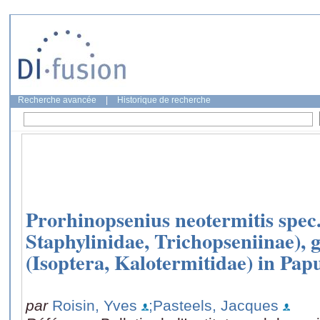
Recherche avancée
|
Historique de recherche
Prorhinopsenius neotermitis spec.
Staphylinidae, Trichopseniinae), 
(Isoptera, Kalotermitidae) in Pa
par
Roisin, Yves
;Pasteels, Jacques