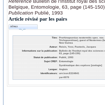
Référence
Bulletin de l'Institut royal des s
Belgique, Entomologie, 63, page (145-150)
Publication
Publié, 1993
Article révisé par les pairs
DÉTAILS
Titre:
Prorhinopsenius neotermitis spec. nov. 
Trichopseniinae), guest of Neotermes (I
New Guinea
Auteur:
Roisin, Yves; Pasteels, Jacques
Informations sur la publication:
Bulletin de l'Institut royal des science
63, page (145-150)
Statut de publication:
Publié, 1993
Sujet CREF:
Entomologie
Systématique des espèces [zoologie]
Langue:
Anglais
Identificateurs:
urn:issn:E224841
yar-0070