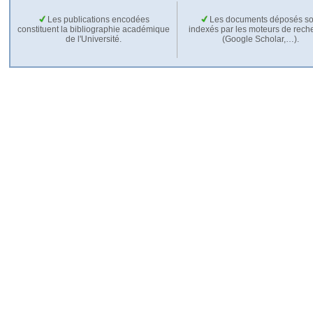
Les publications encodées
Les documents déposés so
constituent la bibliographie académique
indexés par les moteurs de rech
de l'Université.
(Google Scholar,…).