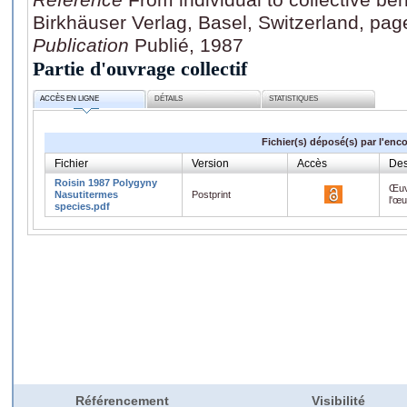
Birkhäuser Verlag, Basel, Switzerland, pag
Publication
Publié, 1987
Partie d'ouvrage collectif
ACCÈS EN LIGNE
DÉTAILS
STATISTIQUES
Fichier(s) déposé(s) par l'enc
Fichier
Version
Accès
Des
Roisin 1987 Polygyny
Œuv
Nasutitermes
Postprint
l'œ
species.pdf
Référencement
Visibilité