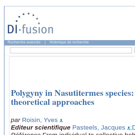
Recherche avancée
|
Historique de recherche
Polygyny in Nasutitermes species: 
theoretical approaches
par
Roisin, Yves
Editeur scientifique
Pasteels, Jacques
;
Référence
From individual to collective beh