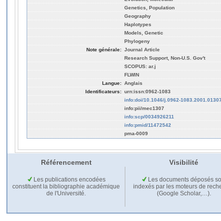
Genetics, Population
Geography
Haplotypes
Models, Genetic
Phylogeny
Note générale:
Journal Article
Research Support, Non-U.S. Gov't
SCOPUS: ar.j
FLWIN
Langue:
Anglais
Identificateurs:
urn:issn:0962-1083
info:doi/10.1046/j.0962-1083.2001.0130
info:pii/mec1307
info:scp/0034926211
info:pmid/11472542
pma-0009
Référencement
Visibilité
Les publications encodées
Les documents déposés so
constituent la bibliographie académique
indexés par les moteurs de rech
de l'Université.
(Google Scholar,…).