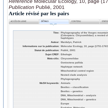
Référence
Molecular Ecology, 10, page (1
Publication
Publié, 2001
Article révisé par les pairs
ACCÈS EN LIGNE
DÉTAILS
CONTENU
STATI
Titre:
Phylogeography of the Vosges mountains
(Coleoptera: Chrysomilidae): a nested c
haplotypes
Auteur:
Mardulyn, Patrick
Informations sur la publication:
Molecular Ecology, 10, page (1751-1763
Statut de publication:
Publié, 2001
Sujet CREF:
Ethologie
Mots-clés:
Chrysomelidae
Gonioctena pallida
Haplotype network
Mitochondrial control region
Nested clade analysis
Phylogeography
MeSH keywords:
Animals
Beetles -- classification
Beetles -- genetics
DNA, Mitochondrial -- analysis
DNA, Mitochondrial -- genetics
Europe
Evolution, Molecular