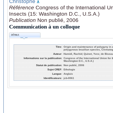
Christophe
Référence
Congress of the International Un
Insects (15: Washington D.C., U.S.A.)
Publication
Non publié, 2006
Communication à un colloque
DÉTAILS
Titre:
Origin and maintenance of polygyny in an
polygynous brazilian species, Crematog
Auteur:
Hamidi, Rachid; Quinet, Yves; de Biseau
Informations sur la publication:
Congress of the International Union for t
Washington D.C., U.S.A.)
Statut de publication:
Non publié, 2006
Sujet CREF:
Ethologie
Langue:
Anglais
Identificateurs:
jcb-0061