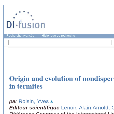
Recherche avancée
|
Historique de recherche
Origin and evolution of nondispers
in termites
par
Roisin, Yves
Editeur scientifique
Lenoir, Alain
;Arnold, 
Référence
Congress of the International Un