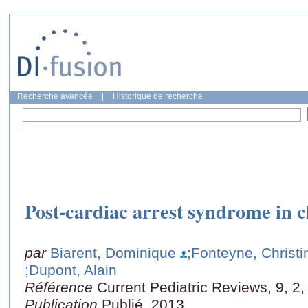
Recherche avancée
|
Historique de recherche
Post-cardiac arrest syndrome in c
par
Biarent, Dominique
;Fonteyne, Christi
;Dupont, Alain
Référence
Current Pediatric Reviews, 9, 2
Publication
Publié, 2013