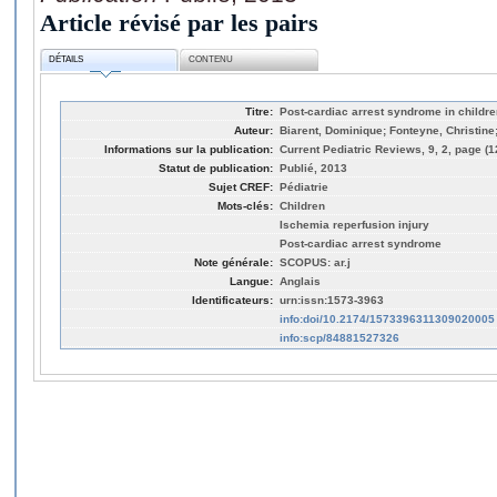
Article révisé par les pairs
DÉTAILS
CONTENU
Titre:
Post-cardiac arrest syndrome in childre
Auteur:
Biarent, Dominique; Fonteyne, Christine
Informations sur la publication:
Current Pediatric Reviews, 9, 2, page (1
Statut de publication:
Publié, 2013
Sujet CREF:
Pédiatrie
Mots-clés:
Children
Ischemia reperfusion injury
Post-cardiac arrest syndrome
Note générale:
SCOPUS: ar.j
Langue:
Anglais
Identificateurs:
urn:issn:1573-3963
info:doi/10.2174/1573396311309020005
info:scp/84881527326