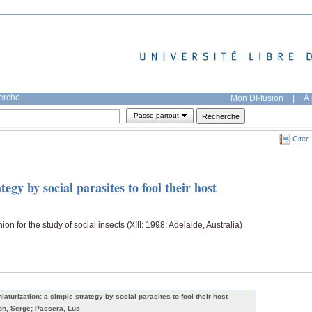
herche
Mon DI-fusion
|
À 
Passe-partout
Citer
egy by social parasites to fool their host
on for the study of social insects (XIII: 1998: Adelaide, Australia)
niaturization: a simple strategy by social parasites to fool their host
on, Serge; Passera, Luc