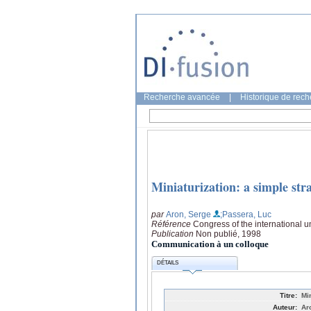
Recherche avancée
|
Historique de rec
Miniaturization: a simple strat
par
Aron, Serge
;Passera, Luc
Référence
Congress of the international uni
Publication
Non publié, 1998
Communication à un colloque
DÉTAILS
Titre:
Mi
Auteur:
Ar