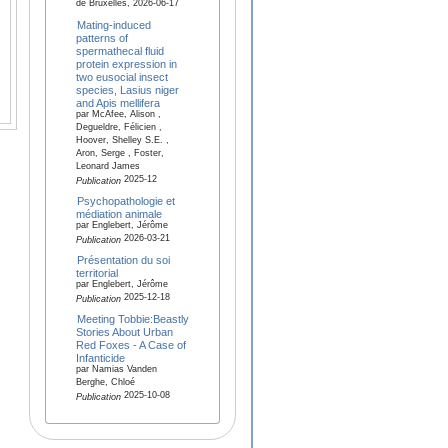
de Bruxelles, 2026-06-17
Mating-induced
patterns of
spermathecal fluid
protein expression in
two eusocial insect
species, Lasius niger
and Apis mellifera
par McAfee, Alison ,
Degueldre, Félicien ,
Hoover, Shelley S.E. ,
Aron, Serge , Foster,
Leonard James
2025-12
Publication
Psychopathologie et
médiation animale
par Englebert, Jérôme
2026-03-21
Publication
Présentation du soi
territorial
par Englebert, Jérôme
2025-12-18
Publication
Meeting Tobbie:Beastly
Stories About Urban
Red Foxes - A Case of
Infanticide
par Namias Vanden
Berghe, Chloé
2025-10-08
Publication