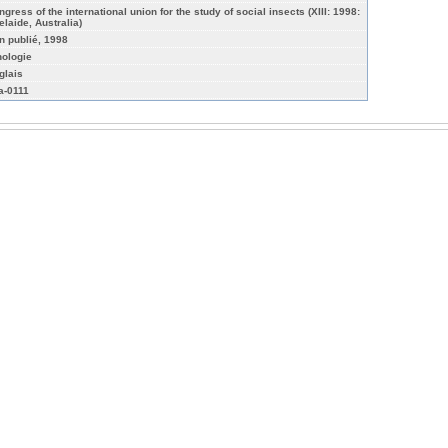
ngress of the international union for the study of social insects (XIII: 1998:
elaide, Australia)
n publié, 1998
hologie
glais
a-0111