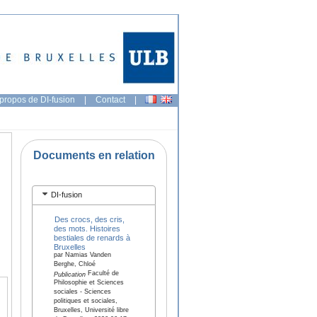
propos de DI-fusion
|
Contact
|
Documents en relation
DI-fusion
Des crocs, des cris,
des mots. Histoires
bestiales de renards à
Bruxelles
par Namias Vanden
Berghe, Chloé
Faculté de
Publication
Philosophie et Sciences
sociales - Sciences
politiques et sociales,
Bruxelles, Université libre