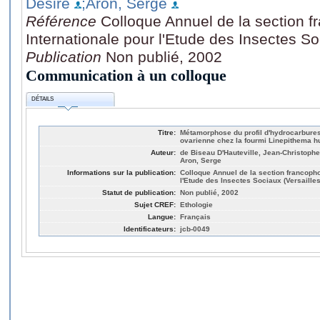
Désiré
;Aron, Serge
Référence
Colloque Annuel de la section f
Internationale pour l'Etude des Insectes So
Publication
Non publié, 2002
Communication à un colloque
DÉTAILS
Titre:
Métamorphose du profil d'hydrocarbures c
ovarienne chez la fourmi Linepithema h
Auteur:
de Biseau D'Hauteville, Jean-Christophe
Aron, Serge
Informations sur la publication:
Colloque Annuel de la section francopho
l'Etude des Insectes Sociaux (Versailles
Statut de publication:
Non publié, 2002
Sujet CREF:
Ethologie
Langue:
Français
Identificateurs:
jcb-0049