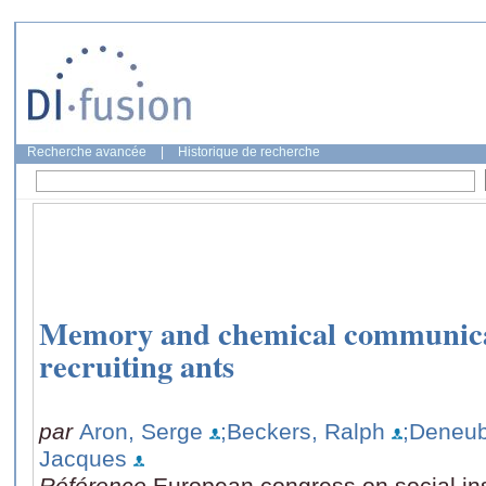
Recherche avancée
|
Historique de recherche
Memory and chemical communicat
recruiting ants
par
Aron, Serge
;Beckers, Ralph
;Deneub
Jacques
Référence
European congress on social in