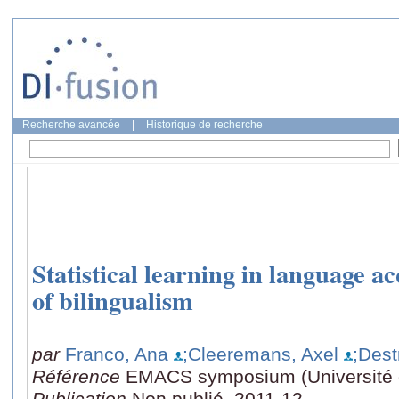
Recherche avancée
|
Historique de recherche
Statistical learning in language ac
of bilingualism
par
Franco, Ana
;Cleeremans, Axel
;Dest
Référence
EMACS symposium (Université
Publication
Non publié, 2011-12