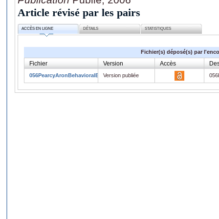
Article révisé par les pairs
ACCÈS EN LIGNE
DÉTAILS
STATISTIQUES
Fichier(s) déposé(s) par l'enc
Fichier
Version
Accès
Des
056PearcyAronBehavioralEcology06.pdf
Version publiée
056