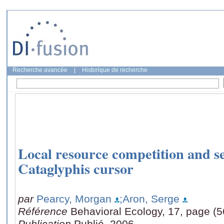
Recherche avancée
|
Historique de recherche
Local resource competition and sex
Cataglyphis cursor
par
Pearcy, Morgan
;Aron, Serge
Référence
Behavioral Ecology, 17, page (
Publication
Publié, 2006