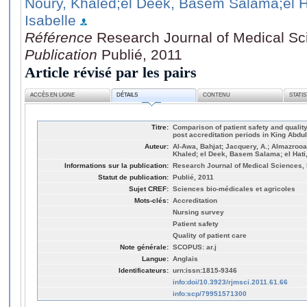
Noury, Khaled
;el Deek, Basem Salama
;el 
Isabelle
Référence
Research Journal of Medical Sci
Publication
Publié, 2011
Article révisé par les pairs
ACCÈS EN LIGNE
DÉTAILS
CONTENU
STATI
Titre:
Comparison of patient safety and qualit
post accreditation periods in King Abdul
Auteur:
Al-Awa, Bahjat; Jacquery, A.; Almazrooa
Khaled; el Deek, Basem Salama; el Hati
Informations sur la publication:
Research Journal of Medical Sciences, 5
Statut de publication:
Publié, 2011
Sujet CREF:
Sciences bio-médicales et agricoles
Mots-clés:
Accreditation
Nursing survey
Patient safety
Quality of patient care
Note générale:
SCOPUS: ar.j
Langue:
Anglais
Identificateurs:
urn:issn:1815-9346
info:doi/10.3923/rjmsci.2011.61.66
info:scp/79951571300