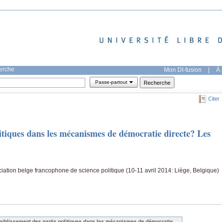
herche
Mon DI-fusion
|
À 
Passe-partout
Citer
litiques dans les mécanismes de démocratie directe? Les
iation belge francophone de science politique (10-11 avril 2014: Liège, Belgique)
faiblissement des partis politiques dans les mécanismes de démocratie