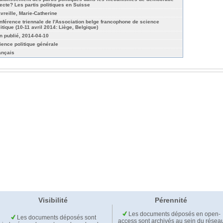
recte? Les partis politiques en Suisse
vreille, Marie-Catherine
nférence triennale de l'Association belge francophone de science
litique (10-11 avril 2014: Liège, Belgique)
n publié, 2014-04-10
ience politique générale
ançais
Visibilité
Pérennité
Les documents déposés en open-
Les documents déposés sont
access sont archivés au sein du résea