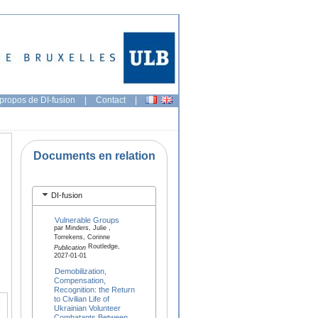
propos de DI-fusion
|
Contact
|
Documents en relation
DI-fusion
Vulnerable Groups
par Minders, Julie ,
Torrekens, Corinne
Routledge,
Publication
2027-01-01
Demobilization,
Compensation,
Recognition: the Return
to Civilian Life of
Ukrainian Volunteer
Combatants Between