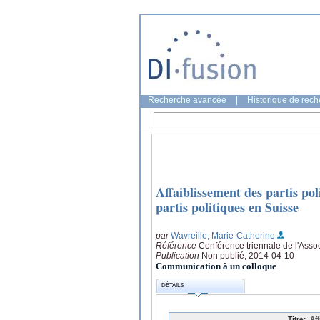
Recherche avancée
|
Historique de rec
Affaiblissement des partis po
partis politiques en Suisse
par
Wavreille, Marie-Catherine
Référence
Conférence triennale de l'Assoc
Publication
Non publié, 2014-04-10
Communication à un colloque
DÉTAILS
Titre:
Af