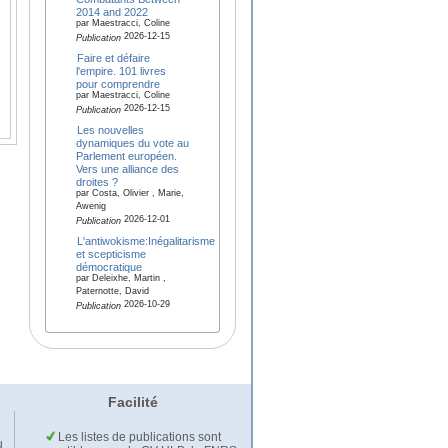
2014 and 2022
par Maestracci, Coline
2026-12-15
Publication
Faire et défaire
l'empire. 101 livres
pour comprendre
par Maestracci, Coline
2026-12-15
Publication
Les nouvelles
dynamiques du vote au
Parlement européen.
Vers une alliance des
droites ?
par Costa, Olivier , Marie,
Awenig
2026-12-01
Publication
L'antiwokisme:Inégalitarisme
et scepticisme
démocratique
par Deleixhe, Martin ,
Paternotte, David
2026-10-29
Publication
Facilité
Les listes de publications sont
u