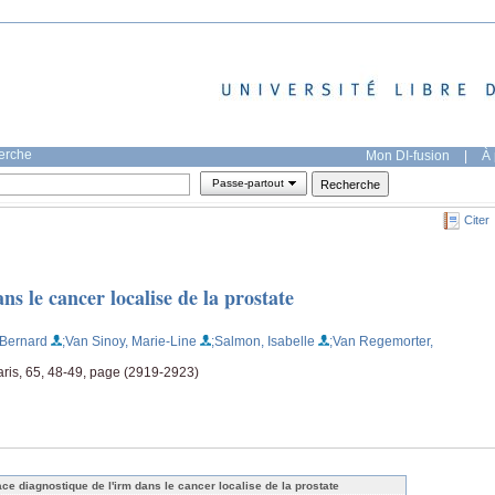
herche
Mon DI-fusion
|
À 
Passe-partout
Citer
ns le cancer localise de la prostate
 Bernard
;Van Sinoy, Marie-Line
;Salmon, Isabelle
;Van Regemorter,
ris, 65, 48-49, page (2919-2923)
ace diagnostique de l'irm dans le cancer localise de la prostate