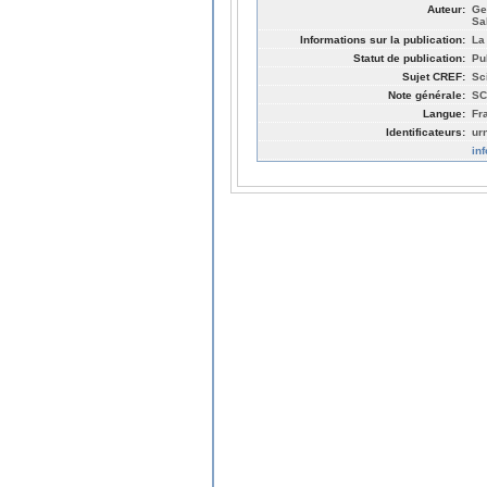
Auteur:
Ge
Sa
Informations sur la publication:
La
Statut de publication:
Pu
Sujet CREF:
Sc
Note générale:
SC
Langue:
Fr
Identificateurs:
ur
in