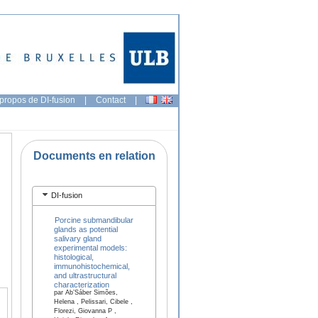
propos de DI-fusion
|
Contact
|
Documents en relation
DI-fusion
Porcine submandibular
glands as potential
salivary gland
experimental models:
histological,
immunohistochemical,
and ultrastructural
characterization
par Ab’Sáber Simões,
Helena , Pelissari, Cibele ,
Florezi, Giovanna P ,