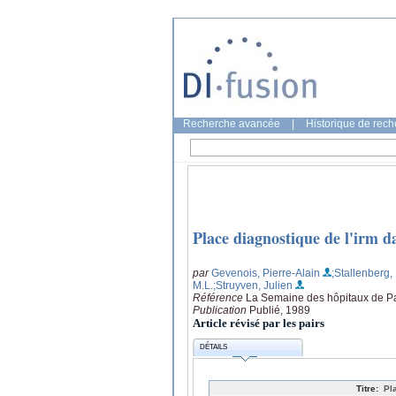
Recherche avancée
|
Historique de rec
Place diagnostique de l'irm da
par
Gevenois, Pierre-Alain
;Stallenberg,
M.L.
;Struyven, Julien
Référence
La Semaine des hôpitaux de Pa
Publication
Publié, 1989
Article révisé par les pairs
DÉTAILS
Titre:
Pl