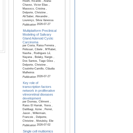
Hsieh, Ricardo , Arana-
Chavez, Victor Elias ,
Massoco, Cristina ,
Delporte, Christine ,
Ab’Saber, Alexandre ,
Lourenço, Silvia Vanessa
2026-07-27
Publication
Multiplatform Preclinical
Modeling of Salivary
Gland Adenoid Cystic
Carcinoma
par Costa, Raisa Ferreira ,
Pelissari, Cibele , M'Rabet,
Nasiha , Rodrigues Lé,
Nayana , Bolaky, Nargis ,
Dos Santos, Tiago Góss ,
Delporte, Christine ,
Coutinho-Camillo, Cláudia
Malheiros
2026-07-27
Publication
Key role of
transcription factors
network in proliferative
vitreoretinal diseases
development
par Duveau, Clément ,
Raiss El Harrak, Yosra ,
Datlibagi, Azine , Perret,
Jason , Willermain,
Francois , Delporte,
Christine , Motulsky, Elie
2026-07-02
Publication
Single cell multiomics