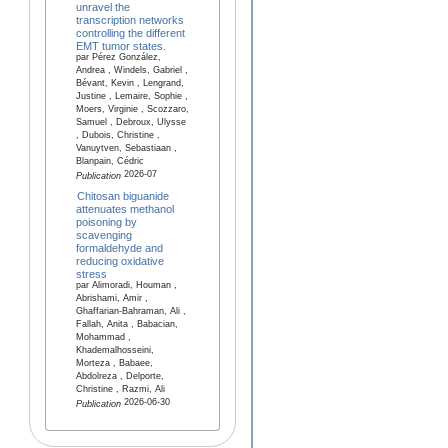
unravel the
transcription networks
controlling the different
EMT tumor states.
par Pérez González,
Andrea , Windels, Gabriel ,
Bévant, Kevin , Lengrand,
Justine , Lemaire, Sophie ,
Moers, Virginie , Scozzaro,
Samuel , Debroux, Ulysse
, Dubois, Christine ,
Vanuytven, Sebastiaan ,
Blanpain, Cédric
2026-07
Publication
Chitosan biguanide
attenuates methanol
poisoning by
scavenging
formaldehyde and
reducing oxidative
stress
par Alimoradi, Houman ,
Abrishami, Amir ,
Ghaffarian-Bahraman, Ali ,
Fallah, Anita , Babacian,
Mohammad ,
Khademalhosseini,
Morteza , Babaee,
Abdolreza , Delporte,
Christine , Razmi, Ali
2026-06-30
Publication