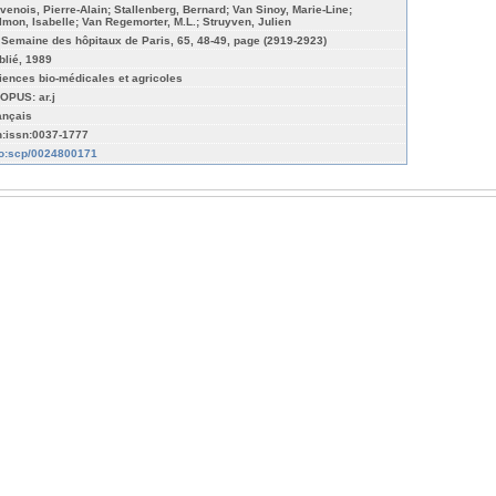
venois, Pierre-Alain; Stallenberg, Bernard; Van Sinoy, Marie-Line;
lmon, Isabelle; Van Regemorter, M.L.; Struyven, Julien
 Semaine des hôpitaux de Paris, 65, 48-49, page (2919-2923)
blié, 1989
iences bio-médicales et agricoles
OPUS: ar.j
ançais
n:issn:0037-1777
fo:scp/0024800171