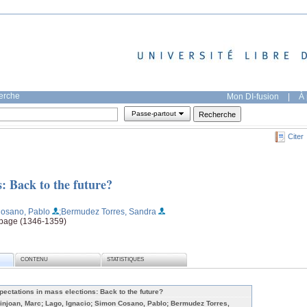
herche
Mon DI-fusion
|
À 
Passe-partout
Citer
s: Back to the future?
osano, Pablo
;Bermudez Torres, Sandra
, page (1346-1359)
CONTENU
STATISTIQUES
pectations in mass elections: Back to the future?
injoan, Marc; Lago, Ignacio; Simon Cosano, Pablo; Bermudez Torres,