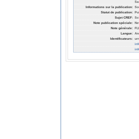
Sa
Informations sur la publication:
So
Statut de publication:
Pu
Sujet CREF:
Sc
Note publication spéciale:
Ne
Note générale:
FL
Langue:
An
Identificateurs:
ur
in
in