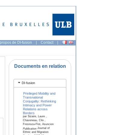
propos de DI-fusion
|
Contact
|
Documents en relation
DI-fusion
Privileged Mobility and
Transnational
Conjugality: Rethinking
Intimacy and Power
Relations across
Borders
par Sizaire, Laure ,
Chaveneau, Clio ,
Fresnoza-Flot, Asuncion
Journal of
Publication
Ethnic and Migration