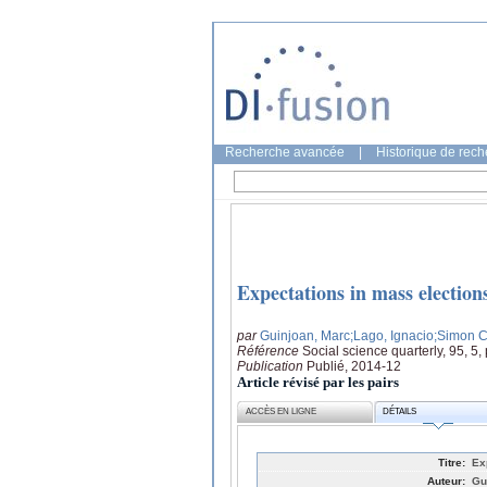
Recherche avancée
|
Historique de rec
Expectations in mass election
par
Guinjoan, Marc
;Lago, Ignacio
;Simon C
Référence
Social science quarterly, 95, 5
Publication
Publié, 2014-12
Article révisé par les pairs
ACCÈS EN LIGNE
DÉTAILS
Titre:
Ex
Auteur:
Gu