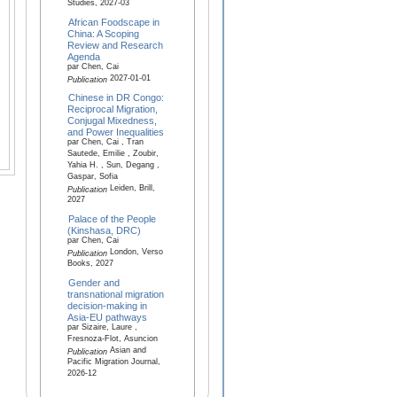
Studies, 2027-03
African Foodscape in
China: A Scoping
Review and Research
Agenda
par Chen, Cai
2027-01-01
Publication
Chinese in DR Congo:
Reciprocal Migration,
Conjugal Mixedness,
and Power Inequalities
par Chen, Cai , Tran
Sautede, Emilie , Zoubir,
Yahia H. , Sun, Degang ,
Gaspar, Sofia
Leiden, Brill,
Publication
2027
Palace of the People
(Kinshasa, DRC)
par Chen, Cai
London, Verso
Publication
Books, 2027
Gender and
transnational migration
decision-making in
Asia-EU pathways
par Sizaire, Laure ,
Fresnoza-Flot, Asuncion
Asian and
Publication
Pacific Migration Journal,
2026-12