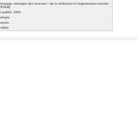
 langage chimique des insectes : de la séduction à l'organisation sociale
EPULB)
n publié, 2004
hologie
ançais
b-0063