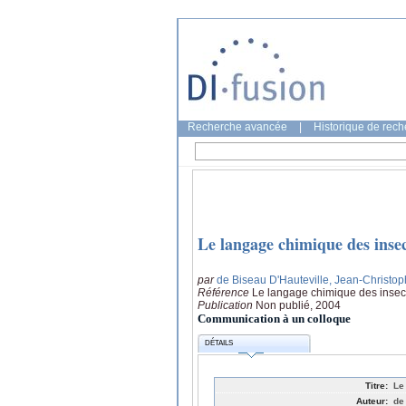
Recherche avancée
|
Historique de rec
Le langage chimique des insect
par
de Biseau D'Hauteville, Jean-Christo
Référence
Le langage chimique des insect
Publication
Non publié, 2004
Communication à un colloque
DÉTAILS
Titre:
Le
Auteur:
de