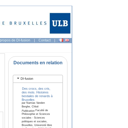
propos de DI-fusion
|
Contact
|
Documents en relation
DI-fusion
Des crocs, des cris,
des mots. Histoires
bestiales de renards à
Bruxelles
par Namias Vanden
Berghe, Chloé
Faculté de
Publication
Philosophie et Sciences
sociales - Sciences
politiques et sociales,
Bruxelles, Université libre