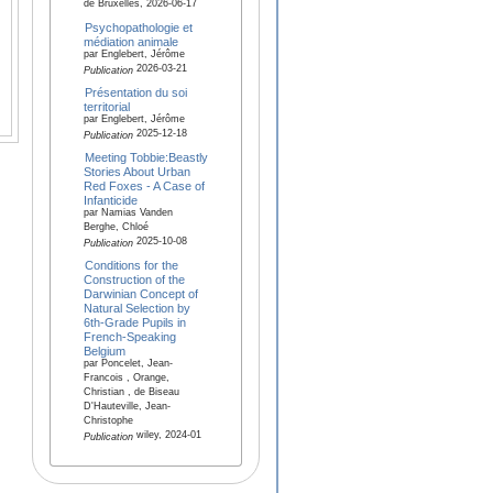
de Bruxelles, 2026-06-17
Psychopathologie et
médiation animale
par Englebert, Jérôme
2026-03-21
Publication
Présentation du soi
territorial
par Englebert, Jérôme
2025-12-18
Publication
Meeting Tobbie:Beastly
Stories About Urban
Red Foxes - A Case of
Infanticide
par Namias Vanden
Berghe, Chloé
2025-10-08
Publication
Conditions for the
Construction of the
Darwinian Concept of
Natural Selection by
6th-Grade Pupils in
French-Speaking
Belgium
par Poncelet, Jean-
Francois , Orange,
Christian , de Biseau
D'Hauteville, Jean-
Christophe
wiley, 2024-01
Publication