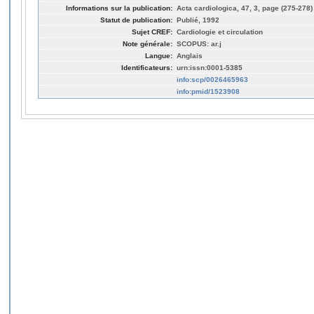
Informations sur la publication:
Acta cardiologica, 47, 3, page (275-278)
Statut de publication:
Publié, 1992
Sujet CREF:
Cardiologie et circulation
Note générale:
SCOPUS: ar.j
Langue:
Anglais
Identificateurs:
urn:issn:0001-5385
info:scp/0026465963
info:pmid/1523908