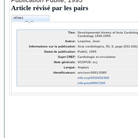
Article révisé par les pairs
DÉTAILS
Titre:
Developmental history of Acta Cardiologi
Cardiology 1945-1995.
Auteur:
Lequime, Jean
Informations sur la publication:
Acta cardiologica, 50, 5, page (331-342)
Statut de publication:
Publié, 1995
Sujet CREF:
Cardiologie et circulation
Note générale:
SCOPUS: ar.j
Langue:
Anglais
Identificateurs:
urn:issn:0001-5385
info:scp/0029432308
info:pmid/8967280