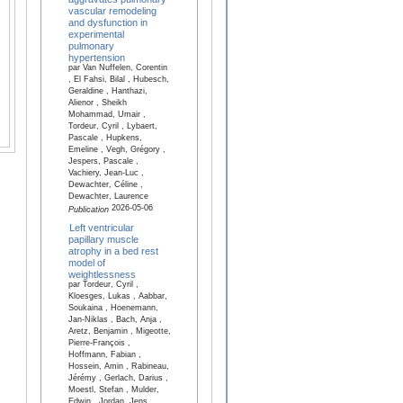
vascular remodeling
and dysfunction in
experimental
pulmonary
hypertension
par Van Nuffelen, Corentin
, El Fahsi, Bilal , Hubesch,
Geraldine , Hanthazi,
Alienor , Sheikh
Mohammad, Umair ,
Tordeur, Cyril , Lybaert,
Pascale , Hupkens,
Emeline , Vegh, Grégory ,
Jespers, Pascale ,
Vachiery, Jean-Luc ,
Dewachter, Céline ,
Dewachter, Laurence
2026-05-06
Publication
Left ventricular
papillary muscle
atrophy in a bed rest
model of
weightlessness
par Tordeur, Cyril ,
Kloesges, Lukas , Aabbar,
Soukaina , Hoenemann,
Jan-Niklas , Bach, Anja ,
Aretz, Benjamin , Migeotte,
Pierre-François ,
Hoffmann, Fabian ,
Hossein, Amin , Rabineau,
Jérémy , Gerlach, Darius ,
Moestl, Stefan , Mulder,
Edwin , Jordan, Jens ,