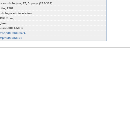
ta cardiologica, 37, 5, page (299-303)
blié, 1982
rdiologie et circulation
OPUS: ar.j
glais
n:issn:0001-5385
fo:scp/0020368674
fo:pmid/6983801