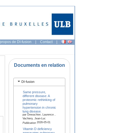
propos de DI-fusion
|
Contact
|
Documents en relation
DI-fusion
Same pressure,
different disease: A
proteomic rethinking of
pulmonary
hypertension in chronic
lung disease.
par Dewachter, Laurence ,
Vachiery, Jean-Luc
2026-05-01
Publication
Vitamin D deficiency
aggravates pulmonary