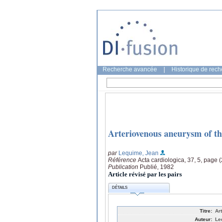
Recherche avancée
|
Historique de rec
Arteriovenous aneurysm of th
par
Lequime, Jean
Référence
Acta cardiologica, 37, 5, page 
Publication
Publié, 1982
Article révisé par les pairs
DÉTAILS
Titre:
Ar
Auteur:
Le