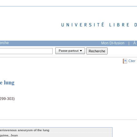
herche
Mon DI-fusion
|
À 
Passe-partout
Citer
e lung
(299-303)
teriovenous aneurysm of the lung
quime, Jean