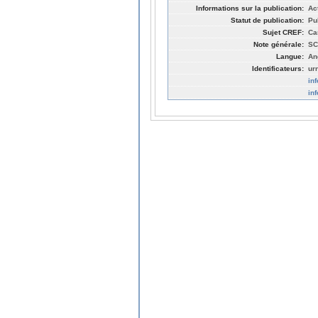
Informations sur la publication:
Ac
Statut de publication:
Pu
Sujet CREF:
Ca
Note générale:
SC
Langue:
An
Identificateurs:
ur
in
in