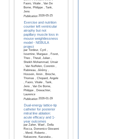
Faoro, Vitalie , Van De
Borne, Philippe , Tank,
Jens
2026-05-25
Publication
Exercise and nutrition
counter left ventricular
atrophy but not
papillary muscle loss in
mouse weightlessness
model - NEBULA
project
par Tordeur, Cyril ,
Issertine, Margaux , Fovet,
Theo , Theuil, Julian ,
Sheikh Mohammad, Umair
, Van Nuffelen, Corentin ,
Rabineau, Jérémy ,
Hossein, Amin , Brioche,
Thomas , Chopard, Angele
, Faoro, Vitalie , Tank,
Jens , Van De Borne,
Philippe , Dewachter,
Laurence
2026-01-29
Publication
Dual-energy lattice-tip
catheter for posterior
mitral line ablation:
acute efficacy and 1-
year outcomes
par Zaher, Wael , Della
Rocca, Domenico Giovanni
, Mené, Roberto ,
Nakasone, Kazutaka ,