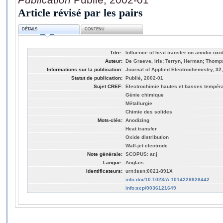
Article révisé par les pairs
DÉTAILS
CONTENU
Titre:
Influence of heat transfer on anodic oxi
Auteur:
De Graeve, Iris; Terryn, Herman; Thom
Informations sur la publication:
Journal of Applied Electrochemistry, 32,
Statut de publication:
Publié, 2002-01
Sujet CREF:
Electrochimie hautes et basses tempér
Génie chimique
Métallurgie
Chimie des solides
Mots-clés:
Anodizing
Heat transfer
Oxide distribution
Wall-jet electrode
Note générale:
SCOPUS: ar.j
Langue:
Anglais
Identificateurs:
urn:issn:0021-891X
info:doi/10.1023/A:1014229828442
info:scp/0036121649