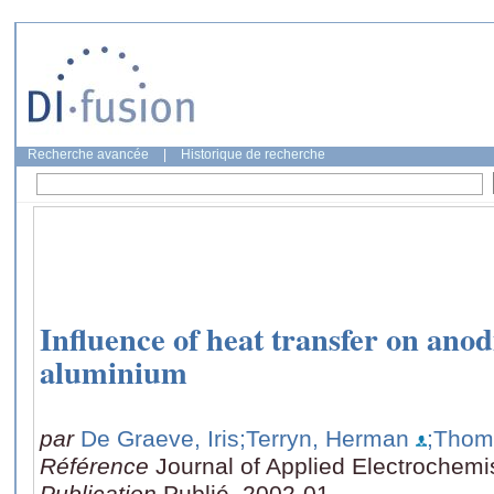
Recherche avancée
|
Historique de recherche
Influence of heat transfer on anod
aluminium
par
De Graeve, Iris
;Terryn, Herman
;Thom
Référence
Journal of Applied Electrochemis
Publication
Publié, 2002-01