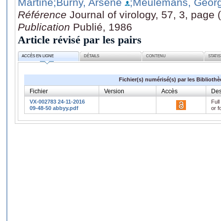
Martine
;Burny, Arsène
;Meulemans, Geor
Référence
Journal of virology, 57, 3, page
Publication
Publié, 1986
Article révisé par les pairs
ACCÈS EN LIGNE
DÉTAILS
CONTENU
STATI
Fichier(s) numérisé(s) par les Biblioth
Fichier
Version
Accès
Des
VX-002783 24-11-2016
Full
09-48-50 abbyy.pdf
or f