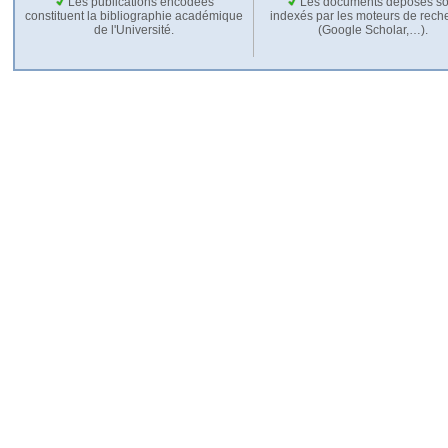
Les publications encodées
Les documents déposés so
constituent la bibliographie académique
indexés par les moteurs de rech
de l'Université.
(Google Scholar,…).