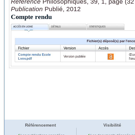
Référence
Philosophiques, 39, 1, page (32
Publication
Publié, 2012
Compte rendu
ACCÈS EN LIGNE
DÉTAILS
STATISTIQUES
Fichier(s) déposé(s) par l'enc
Fichier
Version
Accès
Des
Compte rendu Ecole
Œuv
Version publiée
Lvov.pdf
l'œ
Référencement
Visibilité