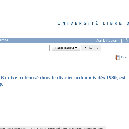
herche
Mon DI-fusion
|
À 
Passe-partout
Citer
ntze, retrouvé dans le district ardennais dès 1980, est
ge
mmarbya paludosa (L.) O. Kuntze, retrouvé dans le district ardennais dès