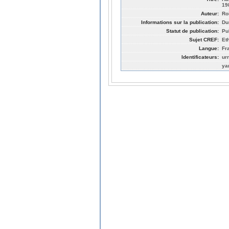
19
Auteur:
Ro
Informations sur la publication:
Du
Statut de publication:
Pu
Sujet CREF:
Et
Langue:
Fr
Identificateurs:
ur
ya