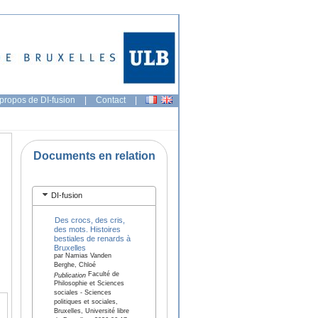
propos de DI-fusion
|
Contact
|
Documents en relation
DI-fusion
Des crocs, des cris,
des mots. Histoires
bestiales de renards à
Bruxelles
par Namias Vanden
Berghe, Chloé
Faculté de
Publication
Philosophie et Sciences
sociales - Sciences
politiques et sociales,
Bruxelles, Université libre