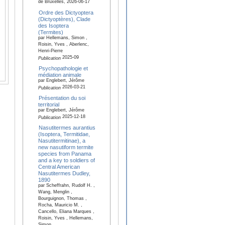
de Bruxelles, 2026-06-17
Ordre des Dictyoptera
(Dictyoptères), Clade
des Isoptera
(Termites)
par Hellemans, Simon ,
Roisin, Yves , Aberlenc,
Henri-Pierre
2025-09
Publication
Psychopathologie et
médiation animale
par Englebert, Jérôme
2026-03-21
Publication
Présentation du soi
territorial
par Englebert, Jérôme
2025-12-18
Publication
Nasutitermes aurantius
(Isoptera, Termitidae,
Nasutitermitinae), a
new nasutiform termite
species from Panama
and a key to soldiers of
Central American
Nasutitermes Dudley,
1890
par Scheffrahn, Rudolf H. ,
Wang, Menglin ,
Bourguignon, Thomas ,
Rocha, Mauricio M. ,
Cancello, Eliana Marques ,
Roisin, Yves , Hellemans,