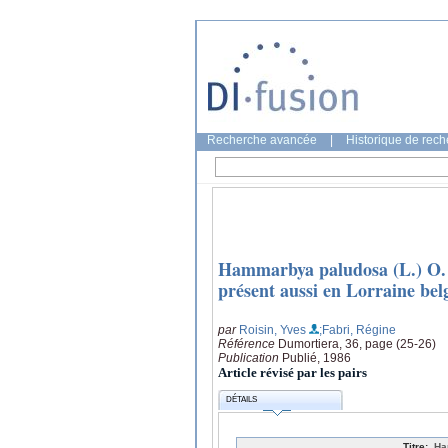
Recherche avancée
|
Historique de rec
Hammarbya paludosa (L.) O. Ku
présent aussi en Lorraine bel
par
Roisin, Yves
;Fabri, Régine
Référence
Dumortiera, 36, page (25-26)
Publication
Publié, 1986
Article révisé par les pairs
DÉTAILS
Titre:
Ha