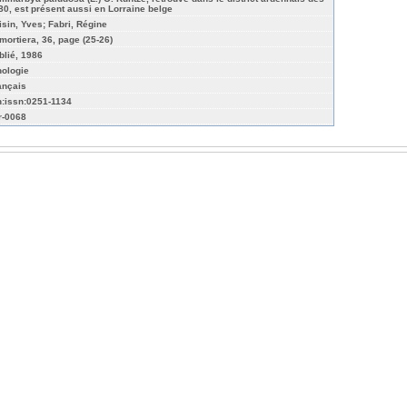
80, est présent aussi en Lorraine belge
isin, Yves; Fabri, Régine
mortiera, 36, page (25-26)
blié, 1986
hologie
ançais
n:issn:0251-1134
r-0068