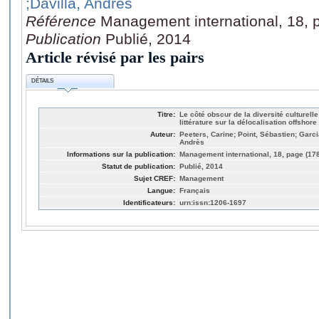
;Davilla, Andrès
Référence
Management international, 18, 
Publication
Publié, 2014
Article révisé par les pairs
DÉTAILS
Titre:
Le côté obscur de la diversité culturell
littérature sur la délocalisation offshore
Auteur:
Peeters, Carine; Point, Sébastien; Garcia
Andrès
Informations sur la publication:
Management international, 18, page (17
Statut de publication:
Publié, 2014
Sujet CREF:
Management
Langue:
Français
Identificateurs:
urn:issn:1206-1697