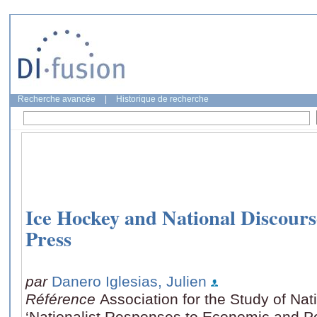
Recherche avancée
|
Historique de recherche
Ice Hockey and National Discour
Press
par
Danero Iglesias, Julien
Référence
Association for the Study of Nat
‘Nationalist Responses to Economic and Poli