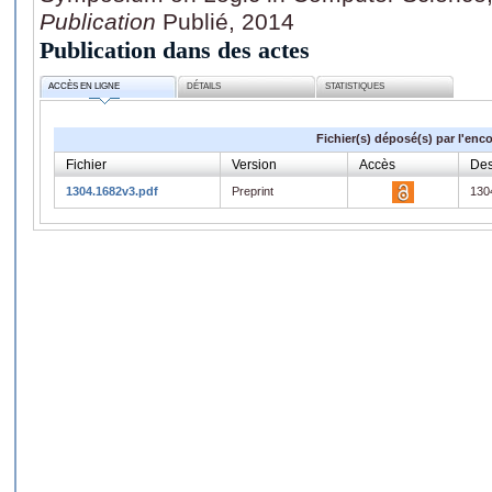
Publication
Publié, 2014
Publication dans des actes
ACCÈS EN LIGNE
DÉTAILS
STATISTIQUES
Fichier(s) déposé(s) par l'enc
Fichier
Version
Accès
Des
1304.1682v3.pdf
Preprint
130