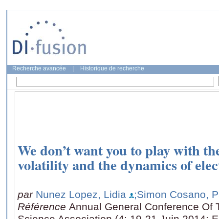
Recherche avancée
|
Historique de recherche
We don’t want you to play with th
volatility and the dynamics of ele
par
Nunez Lopez, Lidia
;Simon Cosano, P
Référence
Annual General Conference Of T
Science Association (4: 19-21 Juin 2014: 