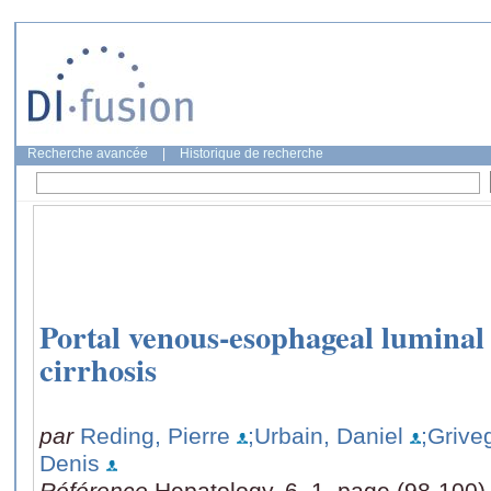
Recherche avancée
|
Historique de recherche
Portal venous-esophageal luminal 
cirrhosis
par
Reding, Pierre
;Urbain, Daniel
;Grive
Denis
Référence
Hepatology, 6, 1, page (98-100)