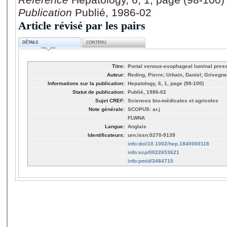
Publication
Publié, 1986-02
Article révisé par les pairs
DÉTAILS
CONTENU
Titre:
Portal venous-esophageal luminal pressu
Auteur:
Reding, Pierre; Urbain, Daniel; Grivegne
Informations sur la publication:
Hepatology, 6, 1, page (98-100)
Statut de publication:
Publié, 1986-02
Sujet CREF:
Sciences bio-médicales et agricoles
Note générale:
SCOPUS: ar.j
FLWNA
Langue:
Anglais
Identificateurs:
urn:issn:0270-9139
info:doi/10.1002/hep.1840060118
info:scp/0022653621
info:pmid/3484715