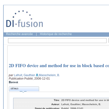
Recherche avancée
|
Historique de recherche
2D FIFO device and method for use in block based co
par
Lafruit, Gauthier
;Masschelein, B.
Publication
Publié, 2006-12-01
Brevet
DÉTAILS
Titre:
2D FIFO device and method for use in b
Auteur:
Lafruit, Gauthier; Masschelein, B.
Statut de publication:
Publié, 2006-12-01