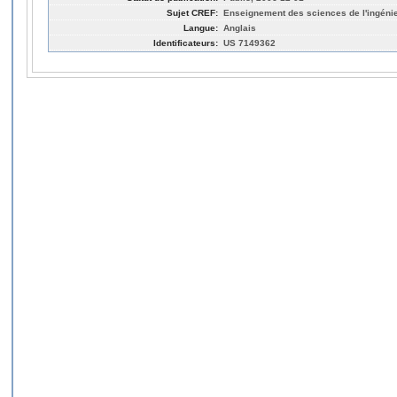
Sujet CREF:
Enseignement des sciences de l'ingéni
Langue:
Anglais
Identificateurs:
US 7149362