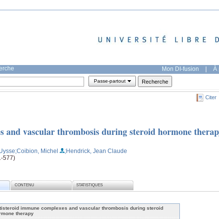
herche
Mon DI-fusion
|
À 
Passe-partout
Citer
s and vascular thrombosis during steroid hormone therap
 Uysse
;Coibion, Michel
;Hendrick, Jean Claude
1-577)
CONTENU
STATISTIQUES
tisteroid immune complexes and vascular thrombosis during steroid
rmone therapy