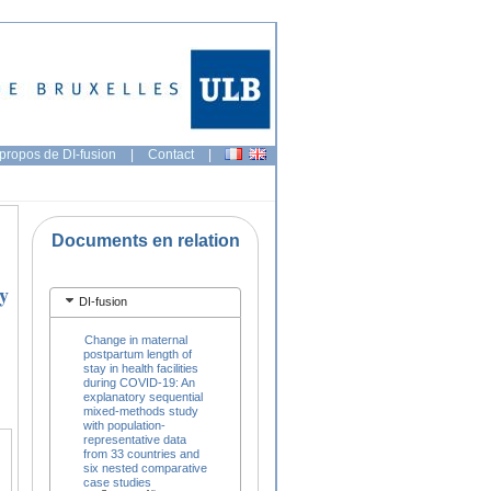
propos de DI-fusion
|
Contact
|
Documents en relation
y
DI-fusion
Change in maternal
postpartum length of
stay in health facilities
during COVID-19: An
explanatory sequential
mixed-methods study
with population-
representative data
from 33 countries and
six nested comparative
case studies