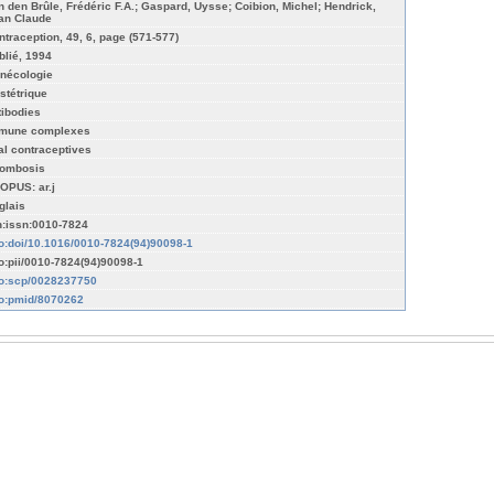
n den Brûle, Frédéric F.A.; Gaspard, Uysse; Coibion, Michel; Hendrick,
an Claude
ntraception, 49, 6, page (571-577)
blié, 1994
nécologie
stétrique
tibodies
mune complexes
al contraceptives
rombosis
OPUS: ar.j
glais
n:issn:0010-7824
fo:doi/10.1016/0010-7824(94)90098-1
fo:pii/0010-7824(94)90098-1
fo:scp/0028237750
fo:pmid/8070262