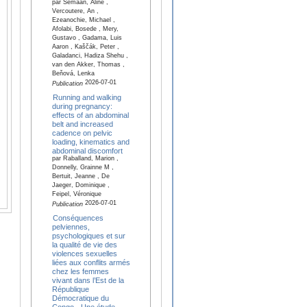
par Semaan, Aline ,
Vercoutere, An ,
Ezeanochie, Michael ,
Afolabi, Bosede , Mery,
Gustavo , Gadama, Luis
Aaron , Kaščák, Peter ,
Galadanci, Hadiza Shehu ,
van den Akker, Thomas ,
Beňová, Lenka
2026-07-01
Publication
Running and walking
during pregnancy:
effects of an abdominal
belt and increased
cadence on pelvic
loading, kinematics and
abdominal discomfort
par Raballand, Marion ,
Donnelly, Grainne M ,
Bertuit, Jeanne , De
Jaeger, Dominique ,
Feipel, Véronique
2026-07-01
Publication
Conséquences
pelviennes,
psychologiques et sur
la qualité de vie des
violences sexuelles
liées aux conflits armés
chez les femmes
vivant dans l’Est de la
République
Démocratique du
Congo - Une étude