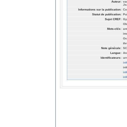
Auteur:
va
Je
Informations sur la publication:
Co
Statut de publication:
Pu
Sujet CREF:
Gy
Ob
Mots-clés:
an
im
Or
th
Note générale:
SC
Langue:
An
Identificateurs:
ur
in
in
in
in