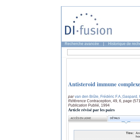
Recherche avancée
|
Historique de rec
Antisteroid immune complexe
par
van den Brûle, Frédéric F.A.
;Gaspard,
Référence
Contraception, 49, 6, page (57
Publication
Publié, 1994
Article révisé par les pairs
ACCÈS EN LIGNE
DÉTAILS
Titre:
An
ho