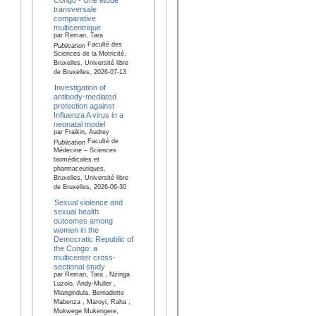
transversale
comparative
multicentrique
par Reman, Tara
Faculté des
Publication
Sciences de la Motricité,
Bruxelles, Université libre
de Bruxelles, 2026-07-13
Investigation of
antibody-mediated
protection against
Influenza A virus in a
neonatal model
par Fraikin, Audrey
Faculté de
Publication
Médecine – Sciences
biomédicales et
pharmaceutiques,
Bruxelles, Université libre
de Bruxelles, 2026-06-30
Sexual violence and
sexual health
outcomes among
women in the
Democratic Republic of
the Congo: a
multicenter cross-
sectional study
par Reman, Tara , Nzinga
Luzolo, Andy-Muller ,
Miangindula, Bernadette
Mabenza , Maroyi, Raha ,
Mukwege Mukengere,