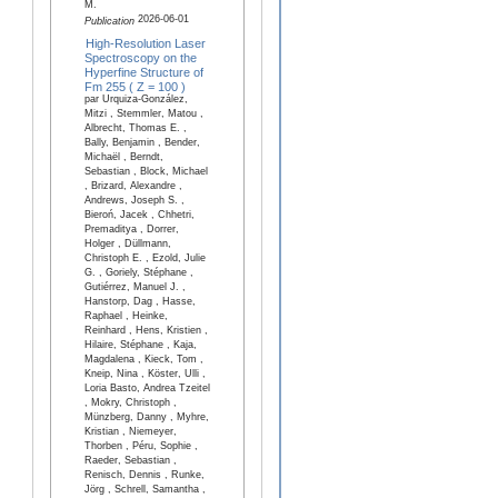
M.
2026-06-01
Publication
High-Resolution Laser
Spectroscopy on the
Hyperfine Structure of
Fm 255 ( Z = 100 )
par Urquiza-González,
Mitzi , Stemmler, Matou ,
Albrecht, Thomas E. ,
Bally, Benjamin , Bender,
Michaël , Berndt,
Sebastian , Block, Michael
, Brizard, Alexandre ,
Andrews, Joseph S. ,
Bieroń, Jacek , Chhetri,
Premaditya , Dorrer,
Holger , Düllmann,
Christoph E. , Ezold, Julie
G. , Goriely, Stéphane ,
Gutiérrez, Manuel J. ,
Hanstorp, Dag , Hasse,
Raphael , Heinke,
Reinhard , Hens, Kristien ,
Hilaire, Stéphane , Kaja,
Magdalena , Kieck, Tom ,
Kneip, Nina , Köster, Ulli ,
Loria Basto, Andrea Tzeitel
, Mokry, Christoph ,
Münzberg, Danny , Myhre,
Kristian , Niemeyer,
Thorben , Péru, Sophie ,
Raeder, Sebastian ,
Renisch, Dennis , Runke,
Jörg , Schrell, Samantha ,