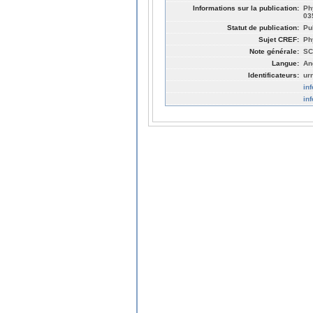
Informations sur la publication:
Ph
03
Statut de publication:
Pu
Sujet CREF:
Ph
Note générale:
SC
Langue:
An
Identificateurs:
ur
in
in