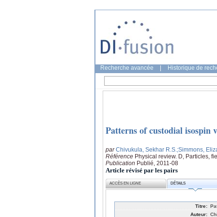
Recherche avancée
|
Historique de rec
Patterns of custodial isospin 
par
Chivukula, Sekhar R.S.
;Simmons, Eliz
Référence
Physical review. D, Particles, f
Publication
Publié, 2011-08
Article révisé par les pairs
ACCÈS EN LIGNE
DÉTAILS
Titre:
Pa
Auteur:
Ch