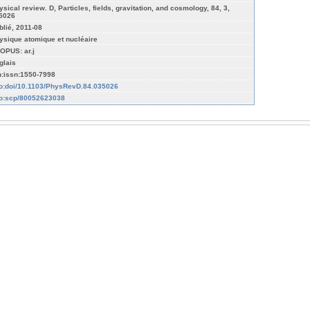
ysical review. D, Particles, fields, gravitation, and cosmology, 84, 3,
5026
blié, 2011-08
ysique atomique et nucléaire
OPUS: ar.j
glais
n:issn:1550-7998
fo:doi/10.1103/PhysRevD.84.035026
fo:scp/80052623038