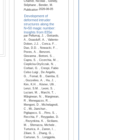
Chamel, Nicolas , Goriely,
Stéphane , Bender, M.
2026-06-05
Publication
Development of
deformed intruder
structures along the
N=50 magic number:
Insights from 83Se
par Pellumaj, J. , Gottardo,
A , Goasduff, A. , Valiente-
Dobon, J.J. , Conca, F. ,
Dao, D.D. , Nowacki, F. ,
Poves, A. , Benzoni,
Giovanna , Bottoni, S. ,
Capra, S. , Cicerchia, M. ,
Cieplicka-Oryńczak, N. ,
Corbari, G. , Crespi, Fabio
Celso Luigi , De Angelis,
G. , Fornal, B. , Gamba, E.
, Gozzelino, A. , Ha, J. ,
Kim, K.H. , Köster, Ulli ,
Lenzi, S.M. , Leoni, S. ,
Luciani, M. , Marchi, T. ,
Mărginean, N. , Marginean,
R , Menegazzo, R. ,
Mengoni, D , Michelagnoli,
C , Mi, Jianchun ,
Pigliapoco, S. , Pirro, S. ,
Recchia, F , Reygadas, D.
, Rezynkina, K. , Siciliano,
M. , Sferrazza, Michele ,
Turturica, A , Zanon, I. ,
Ziliani, S. , Zhang, G. ,
Carturan, S. , Loriggiola,