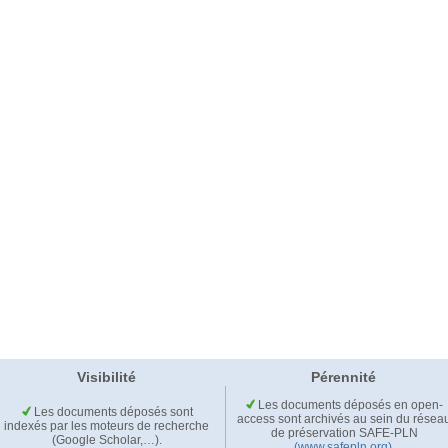
Visibilité
Pérennité
Les documents déposés en open-
Les documents déposés sont
access sont archivés au sein du résea
indexés par les moteurs de recherche
de préservation SAFE-PLN
(Google Scholar,…).
(www.safepln.org)
.