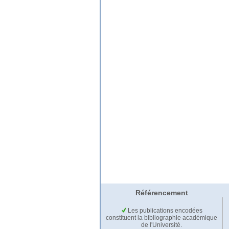
Référencement
Les publications encodées
constituent la bibliographie académique
de l'Université.