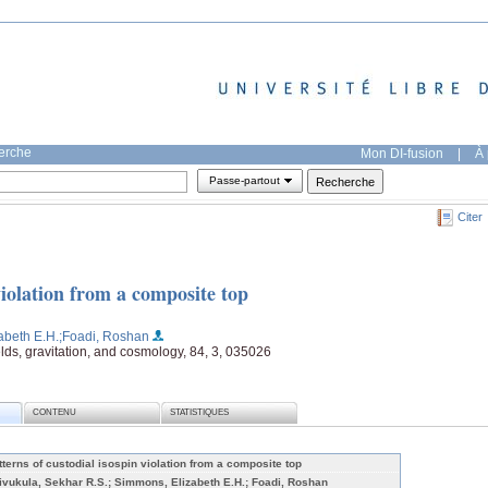
herche
Mon DI-fusion
|
À 
Passe-partout
Citer
violation from a composite top
abeth E.H.
;Foadi, Roshan
ields, gravitation, and cosmology, 84, 3, 035026
CONTENU
STATISTIQUES
tterns of custodial isospin violation from a composite top
ivukula, Sekhar R.S.; Simmons, Elizabeth E.H.; Foadi, Roshan