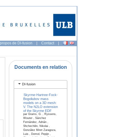
propos de DI-fusion
|
Contact
|
Documents en relation
DI-fusion
Skyrme-Hartree-Fock-
Bogoliubov mass
models on a 3D mesh:
V. The N2LO extension
of the Skyrme EDF
par Grams, G. , Ryssens,
Wouter , Sánchez
Fernández, Adrián ,
Shchechilin, Nikolai ,
González Miret Zaragoza,
Luis , Demol, Pepijn ,