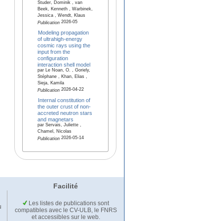
Studer, Dominik , van
Beek, Kenneth , Warbinek,
Jessica , Wendt, Klaus
2026-05
Publication
Modeling propagation
of ultrahigh-energy
cosmic rays using the
input from the
configuration
interaction shell model
par Le Noan, O. , Goriely,
Stéphane , Khan, Elias ,
Sieja, Kamila
2026-04-22
Publication
Internal constitution of
the outer crust of non-
accreted neutron stars
and magnetars
par Servais, Juliette ,
Chamel, Nicolas
2026-05-14
Publication
Facilité
Les listes de publications sont
u
compatibles avec le CV-ULB, le FNRS
et accessibles sur le web.