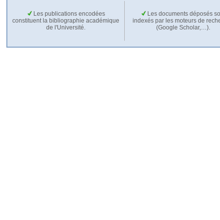
Les publications encodées
Les documents déposés so
constituent la bibliographie académique
indexés par les moteurs de rech
de l'Université.
(Google Scholar,…).