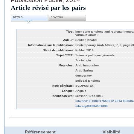
Article révisé par les pairs
DÉTAILS
CONTENU
Titre:
Inter-state tensions and regional integra
virtuous circle?
Auteur:
Sekkat, Khalid
Informations sur la publication:
Contemporary Arab Affairs, 7, 3, page (
Statut de publication:
Publié, 2014
Sujet CREF:
Science politique générale
Sociologie
Mots-clés:
Arab integration
Arab Spring
democracy
political tensions
Note générale:
SCOPUS: ar.j
Langue:
Anglais
Identificateurs:
urn:issn:1755-0912
info:doi/10.1080/17550912.2014.933504
info:scp/84904501838
Référencement
Visibilité