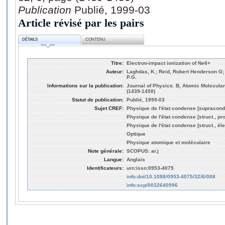
Publication
Publié, 1999-03
Article révisé par les pairs
DÉTAILS
CONTENU
Titre:
Electron-impact ionization of Ne6+
Auteur:
Laghdas, K.; Reid, Robert Henderson G; 
P.G.
Informations sur la publication:
Journal of Physics. B, Atomic Molecular
(1439-1450)
Statut de publication:
Publié, 1999-03
Sujet CREF:
Physique de l'état condense [supracond
Physique de l'état condense [struct., pro
Physique de l'état condense [struct., éle
Optique
Physique atomique et moléculaire
Note générale:
SCOPUS: ar.j
Langue:
Anglais
Identificateurs:
urn:issn:0953-4075
info:doi/10.1088/0953-4075/32/6/008
info:scp/0032640996