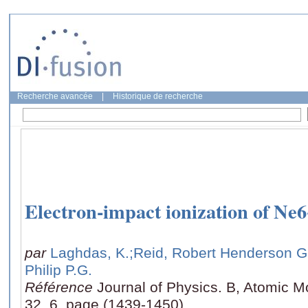
Recherche avancée
|
Historique de recherche
Electron-impact ionization of Ne
par
Laghdas, K.
;Reid, Robert Henderson G
Philip P.G.
Référence
Journal of Physics. B, Atomic M
32, 6, page (1439-1450)