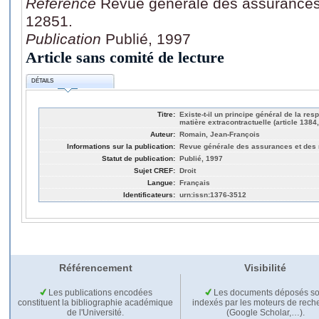
Référence
Revue générale des assurances 
12851.
Publication
Publié, 1997
Article sans comité de lecture
DÉTAILS
Titre:
Existe-t-il un principe général de la re
matière extracontractuelle (article 1384,
Auteur:
Romain, Jean-François
Informations sur la publication:
Revue générale des assurances et des r
Statut de publication:
Publié, 1997
Sujet CREF:
Droit
Langue:
Français
Identificateurs:
urn:issn:1376-3512
Référencement
Visibilité
Les publications encodées
Les documents déposés so
constituent la bibliographie académique
indexés par les moteurs de rech
de l'Université.
(Google Scholar,…).