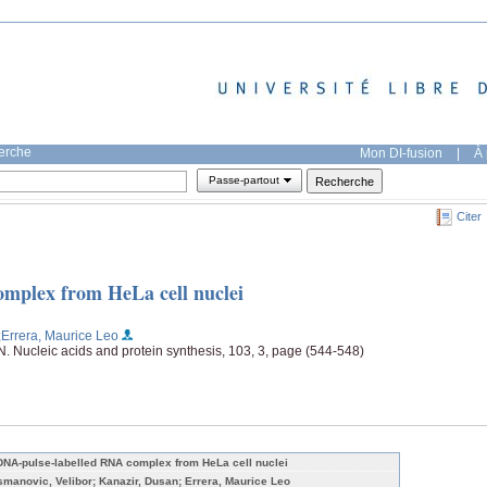
herche
Mon DI-fusion
|
À 
Passe-partout
Citer
mplex from HeLa cell nuclei
;Errera, Maurice Leo
N. Nucleic acids and protein synthesis, 103, 3, page (544-548)
DNA-pulse-labelled RNA complex from HeLa cell nuclei
smanovic, Velibor; Kanazir, Dusan; Errera, Maurice Leo