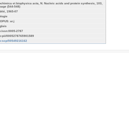
ochimica et biophysica acta, N. Nucleic acids and protein synthesis, 103,
 page (544-548)
blié, 1965-07
ologie
OPUS: ar.j
glais
n:issn:0005-2787
fo:pii/0005278765901589
fo:scp/50549216162