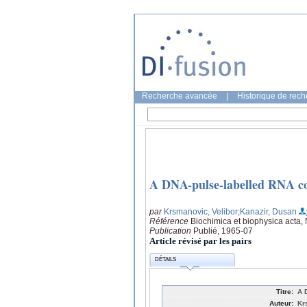
Recherche avancée
|
Historique de rec
A DNA-pulse-labelled RNA co
par
Krsmanovic, Velibor
;Kanazir, Dusan
Référence
Biochimica et biophysica acta, 
Publication
Publié, 1965-07
Article révisé par les pairs
DÉTAILS
Titre:
A 
Auteur:
Kr