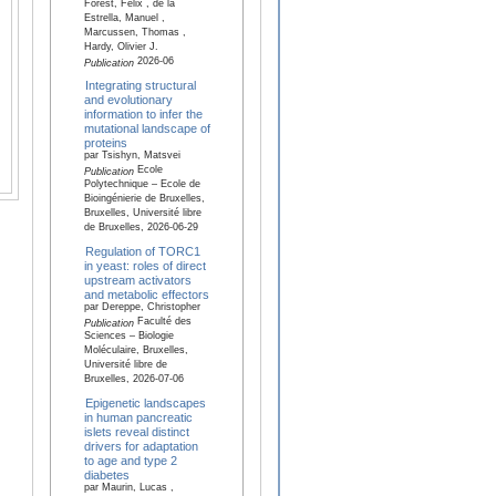
Forest, Félix , de la
Estrella, Manuel ,
Marcussen, Thomas ,
Hardy, Olivier J.
2026-06
Publication
Integrating structural
and evolutionary
information to infer the
mutational landscape of
proteins
par Tsishyn, Matsvei
Ecole
Publication
Polytechnique – Ecole de
Bioingénierie de Bruxelles,
Bruxelles, Université libre
de Bruxelles, 2026-06-29
Regulation of TORC1
in yeast: roles of direct
upstream activators
and metabolic effectors
par Dereppe, Christopher
Faculté des
Publication
Sciences – Biologie
Moléculaire, Bruxelles,
Université libre de
Bruxelles, 2026-07-06
Epigenetic landscapes
in human pancreatic
islets reveal distinct
drivers for adaptation
to age and type 2
diabetes
par Maurin, Lucas ,