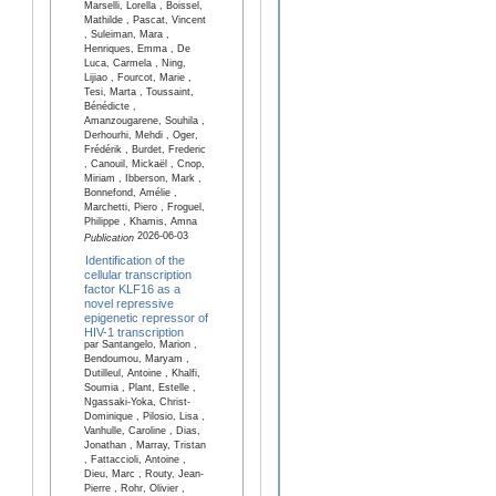
Marselli, Lorella , Boissel,
Mathilde , Pascat, Vincent
, Suleiman, Mara ,
Henriques, Emma , De
Luca, Carmela , Ning,
Lijiao , Fourcot, Marie ,
Tesi, Marta , Toussaint,
Bénédicte ,
Amanzougarene, Souhila ,
Derhourhi, Mehdi , Oger,
Frédérik , Burdet, Frederic
, Canouil, Mickaël , Cnop,
Miriam , Ibberson, Mark ,
Bonnefond, Amélie ,
Marchetti, Piero , Froguel,
Philippe , Khamis, Amna
2026-06-03
Publication
Identification of the
cellular transcription
factor KLF16 as a
novel repressive
epigenetic repressor of
HIV-1 transcription
par Santangelo, Marion ,
Bendoumou, Maryam ,
Dutilleul, Antoine , Khalfi,
Soumia , Plant, Estelle ,
Ngassaki-Yoka, Christ-
Dominique , Pilosio, Lisa ,
Vanhulle, Caroline , Dias,
Jonathan , Marray, Tristan
, Fattaccioli, Antoine ,
Dieu, Marc , Routy, Jean-
Pierre , Rohr, Olivier ,