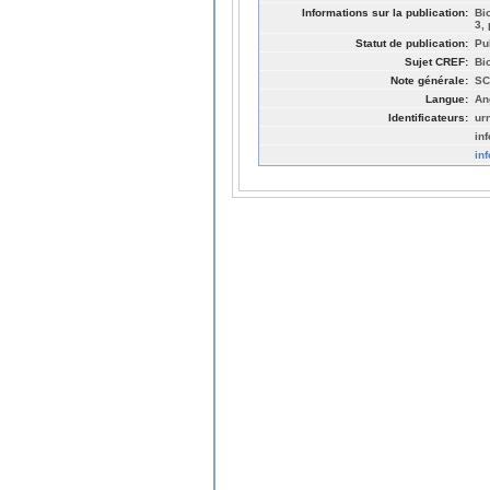
Informations sur la publication:
Bi
3,
Statut de publication:
Pu
Sujet CREF:
Bi
Note générale:
SC
Langue:
An
Identificateurs:
ur
in
in