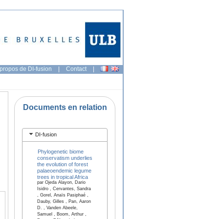
propos de DI-fusion
|
Contact
|
Documents en relation
DI-fusion
Phylogenetic biome
conservatism underlies
the evolution of forest
palaeoendemic legume
trees in tropical Africa
par Ojeda Alayon, Dario
Isidro , Cervantes, Sandra
, Gorel, Anaïs Pasiphaé ,
Dauby, Gilles , Pan, Aaron
D. , Vanden Abeele,
Samuel , Boom, Arthur ,