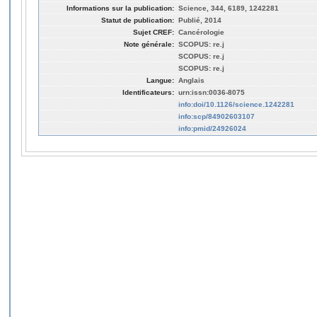
Informations sur la publication:
Science, 344, 6189, 1242281
Statut de publication:
Publié, 2014
Sujet CREF:
Cancérologie
Note générale:
SCOPUS: re.j
SCOPUS: re.j
SCOPUS: re.j
Langue:
Anglais
Identificateurs:
urn:issn:0036-8075
info:doi/10.1126/science.1242281
info:scp/84902603107
info:pmid/24926024