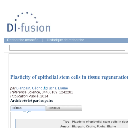
Recherche avancée
|
Historique de recherche
Plasticity of epithelial stem cells in tissue regeneratio
par
Blanpain, Cédric
;Fuchs, Elaine
Référence
Science, 344, 6189, 1242281
Publication
Publié, 2014
Article révisé par les pairs
DÉTAILS
CONTENU
Titre:
Plasticity of epithelial stem cells in tis
Auteur:
Blanpain, Cédric; Fuchs, Elaine