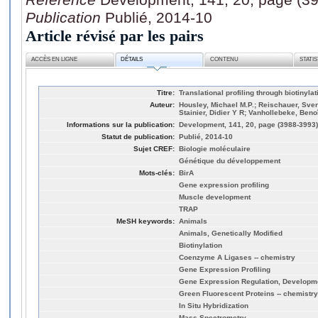
Publication
Publié, 2014-10
Article révisé par les pairs
ACCÈS EN LIGNE
DÉTAILS
CONTENU
STATI
Titre:
Translational profiling through biotinyla
Auteur:
Housley, Michael M.P.; Reischauer, Sven
Stainier, Didier Y R; Vanhollebeke, Beno
Informations sur la publication:
Development, 141, 20, page (3988-3993)
Statut de publication:
Publié, 2014-10
Sujet CREF:
Biologie moléculaire
Génétique du développement
Mots-clés:
BirA
Gene expression profiling
Muscle development
TRAP
MeSH keywords:
Animals
Animals, Genetically Modified
Biotinylation
Coenzyme A Ligases -- chemistry
Gene Expression Profiling
Gene Expression Regulation, Developm
Green Fluorescent Proteins -- chemistry
In Situ Hybridization
Mass Spectrometry