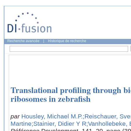
Recherche avancée
|
Historique de recherche
Translational profiling through bi
ribosomes in zebrafish
par
Housley, Michael M.P.
;Reischauer, Sve
Martine
;Stainier, Didier Y R
;Vanhollebeke, 
Référence
Development, 141, 20, page (3