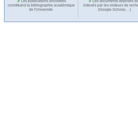
Les publications encodées
Les documents déposés so
constituent la bibliographie académique
indexés par les moteurs de rech
de l'Université.
(Google Scholar,…).