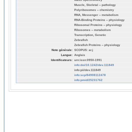
Muscle, Skeletal -- pathology
Polyribosomes -- chemistry
RNA, Messenger -- metabolism
RNA-Binding Proteins -- physiology
Ribosomal Proteins -- physiology
Ribosomes -- metabolism
Transcription, Genetic
Zebrafish
Zebrafish Proteins -- physiology
Note générale:
SCOPUS: ar.j
Langue:
Anglais
Identificateurs:
urn:issn:0950-1991
info:doi/10.1242/dev.111849
info:pii/dev.111849
info:scp/84908112478
info:pmid/25231762