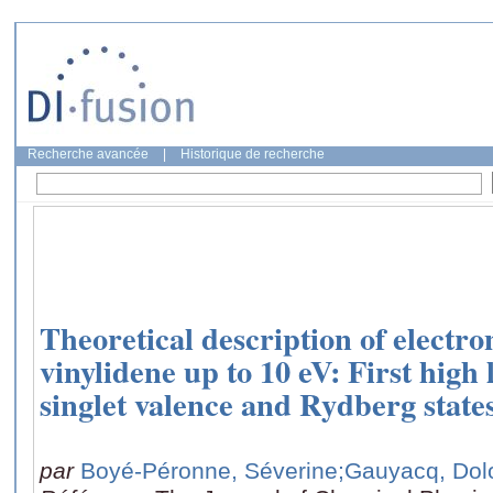
Recherche avancée
|
Historique de recherche
Theoretical description of electron
vinylidene up to 10 eV: First high l
singlet valence and Rydberg state
par
Boyé-Péronne, Séverine
;Gauyacq, Dol