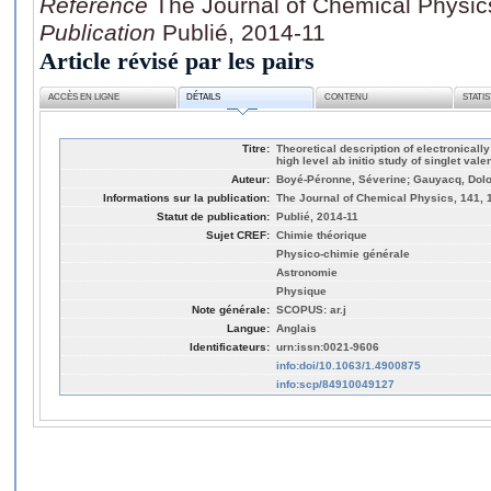
Référence
The Journal of Chemical Physic
Publication
Publié, 2014-11
Article révisé par les pairs
ACCÈS EN LIGNE
DÉTAILS
CONTENU
STATI
Titre:
Theoretical description of electronically
high level ab initio study of singlet va
Auteur:
Boyé-Péronne, Séverine; Gauyacq, Dolo
Informations sur la publication:
The Journal of Chemical Physics, 141, 
Statut de publication:
Publié, 2014-11
Sujet CREF:
Chimie théorique
Physico-chimie générale
Astronomie
Physique
Note générale:
SCOPUS: ar.j
Langue:
Anglais
Identificateurs:
urn:issn:0021-9606
info:doi/10.1063/1.4900875
info:scp/84910049127