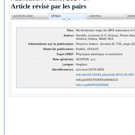
Article révisé par les pairs
ACCÈS EN LIGNE
DÉTAILS
CONTENU
STATI
Titre:
No fermionic wigs for BPS attractors in
Auteur:
Gentile, Lorenzo G C; Grassi, Pietro Ant
Andrea; Sabra, Wafic W.A.
Informations sur la publication:
Physics letters. Section B, 735, page (2
Statut de publication:
Publié, 2014-07
Sujet CREF:
Physique atomique et nucléaire
Note générale:
SCOPUS: ar.j
Langue:
Anglais
Identificateurs:
urn:issn:0370-2693
info:doi/10.1016/j.physletb.2014.06.026
info:pii/S0370269314004213
info:scp/84903539928