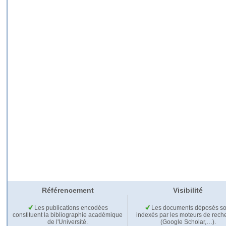
Référencement
Visibilité
Les publications encodées
Les documents déposés so
constituent la bibliographie académique
indexés par les moteurs de rech
de l'Université.
(Google Scholar,…).