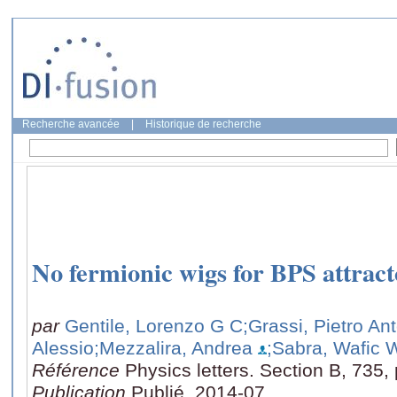
Recherche avancée
|
Historique de recherche
No fermionic wigs for BPS attract
par
Gentile, Lorenzo G C
;Grassi, Pietro An
Alessio
;Mezzalira, Andrea
;Sabra, Wafic 
Référence
Physics letters. Section B, 735
Publication
Publié, 2014-07