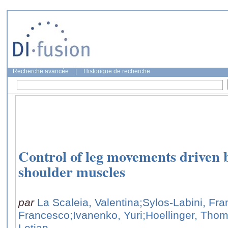
Recherche avancée
|
Historique de recherche
Control of leg movements driven 
shoulder muscles
par
La Scaleia, Valentina
;Sylos-Labini, Fr
Francesco
;Ivanenko, Yuri
;Hoellinger, Tho
Letian