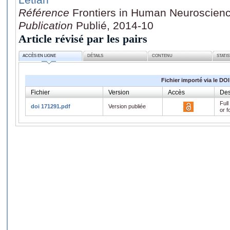
Référence
Frontiers in Human Neuroscienc
Publication
Publié, 2014-10
Article révisé par les pairs
ACCÈS EN LIGNE
DÉTAILS
CONTENU
STATI
Fichier importé via le DOI
Fichier
Version
Accès
Des
Full
doi 171291.pdf
Version publiée
or f