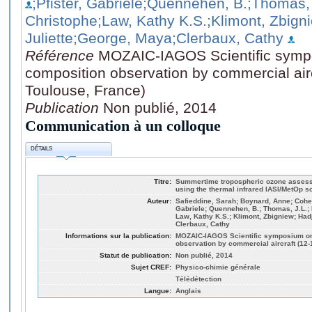
;Pfister, Gabriele
;Quennehen, B.
;Thomas, 
Christophe
;Law, Kathy K.S.
;Klimont, Zbign
Juliette
;George, Maya
;Clerbaux, Cathy
Référence
MOZAIC-IAGOS Scientific symp
composition observation by commercial air
Toulouse, France)
Publication
Non publié, 2014
Communication à un colloque
DÉTAILS
Titre:
Summertime tropospheric ozone assess
using the thermal infrared IASI/MetOp
Auteur:
Safieddine, Sarah; Boynard, Anne; Coheur
Gabriele; Quennehen, B.; Thomas, J.L.;
Law, Kathy K.S.; Klimont, Zbigniew; Hadj
Clerbaux, Cathy
Informations sur la publication:
MOZAIC-IAGOS Scientific symposium on
observation by commercial aircraft (12
Statut de publication:
Non publié, 2014
Sujet CREF:
Physico-chimie générale
Télédétection
Langue:
Anglais