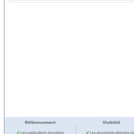
Référencement
Visibilité
Les publications encodées
Les documents déposés so