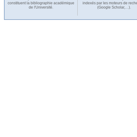
constituent la bibliographie académique
indexés par les moteurs de rech
de l'Université.
(Google Scholar,…).