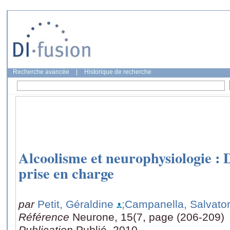
Recherche avancée
|
Historique de recherche
Alcoolisme et neurophysiologie : D
prise en charge
par
Petit, Géraldine
;Campanella, Salvato
Référence
Neurone, 15(7, page (206-209)
Publication
Publié, 2010