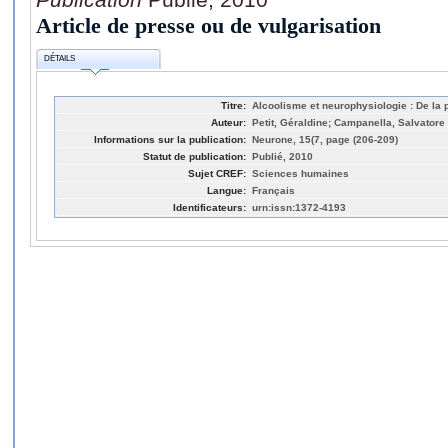
Article de presse ou de vulgarisation
DÉTAILS
Titre:
Alcoolisme et neurophysiologie : De la 
Auteur:
Petit, Géraldine; Campanella, Salvatore
Informations sur la publication:
Neurone, 15(7, page (206-209)
Statut de publication:
Publié, 2010
Sujet CREF:
Sciences humaines
Langue:
Français
Identificateurs:
urn:issn:1372-4193