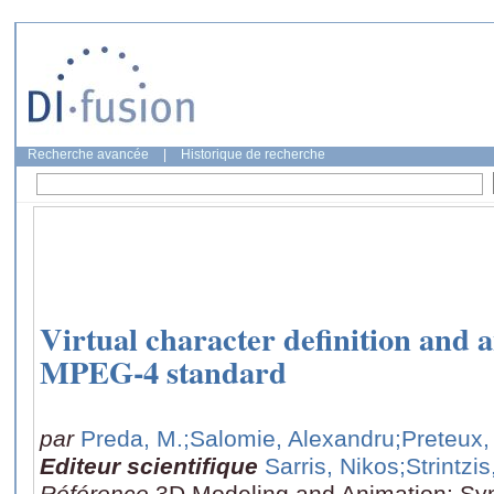
Recherche avancée
|
Historique de recherche
Virtual character definition and 
MPEG-4 standard
par
Preda, M.
;Salomie, Alexandru
;Preteux,
Editeur scientifique
Sarris, Nikos
;Strintzi
Référence
3D Modeling and Animation: Syn