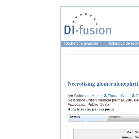
Recherche avancée
|
Historique de rec
Necrotising glomerulonephriti
par
Goldman, Michel
;Thoua, Yvette
;D
Référence
British medical journal, 290, 6
Publication
Publié, 1985
Article révisé par les pairs
DÉTAILS
CONTENU
Titre:
Ne
Auteur:
Go