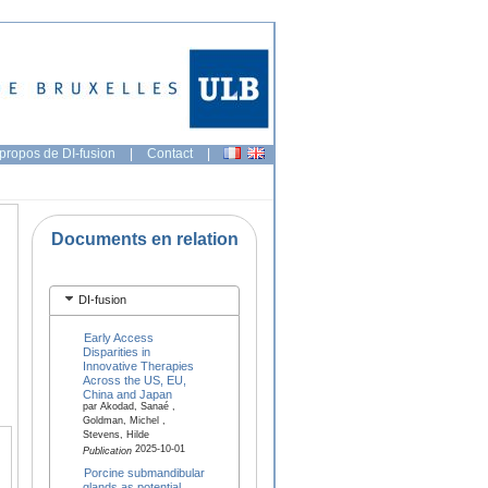
propos de DI-fusion
|
Contact
|
Documents en relation
DI-fusion
Early Access
Disparities in
Innovative Therapies
Across the US, EU,
China and Japan
par Akodad, Sanaé ,
Goldman, Michel ,
Stevens, Hilde
2025-10-01
Publication
Porcine submandibular
glands as potential