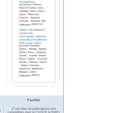
development
par Duveau, Clément ,
Raiss El Harrak, Yosra ,
Datlibagi, Azine , Perret,
Jason , Willermain,
Francois , Delporte,
Christine , Motulsky, Elie
2026-07-02
Publication
Single cell multiomics
unravel the
transcription networks
controlling the different
EMT tumor states.
par Pérez González,
Andrea , Windels, Gabriel ,
Bévant, Kevin , Lengrand,
Justine , Lemaire, Sophie ,
Moers, Virginie , Scozzaro,
Samuel , Debroux, Ulysse
, Dubois, Christine ,
Vanuytven, Sebastiaan ,
Blanpain, Cédric
2026-07
Publication
Facilité
Les listes de publications sont
u
compatibles avec le CV-ULB, le FNRS