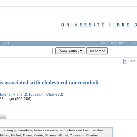
herche
Mon DI-fusion
|
À 
Passe-partout
Citer
s associated with cholesterol microemboli
'haene, Michel
;Toussaint, Charles
463, page (205-206)
crotising glomerulonephritis associated with cholesterol microemboli
ldman, Michel; Thoua, Yvette; D'haene, Michel; Toussaint, Charles