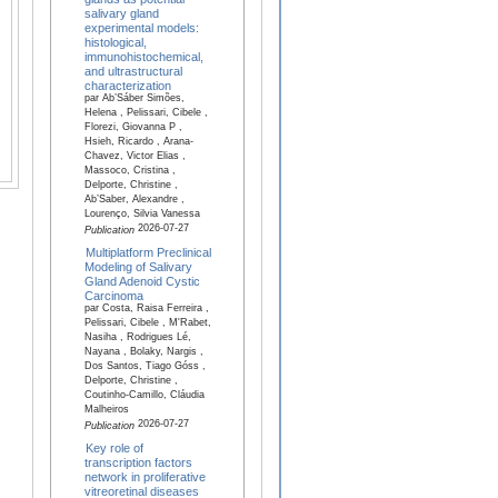
salivary gland
experimental models:
histological,
immunohistochemical,
and ultrastructural
characterization
par Ab’Sáber Simões,
Helena , Pelissari, Cibele ,
Florezi, Giovanna P ,
Hsieh, Ricardo , Arana-
Chavez, Victor Elias ,
Massoco, Cristina ,
Delporte, Christine ,
Ab’Saber, Alexandre ,
Lourenço, Silvia Vanessa
2026-07-27
Publication
Multiplatform Preclinical
Modeling of Salivary
Gland Adenoid Cystic
Carcinoma
par Costa, Raisa Ferreira ,
Pelissari, Cibele , M'Rabet,
Nasiha , Rodrigues Lé,
Nayana , Bolaky, Nargis ,
Dos Santos, Tiago Góss ,
Delporte, Christine ,
Coutinho-Camillo, Cláudia
Malheiros
2026-07-27
Publication
Key role of
transcription factors
network in proliferative
vitreoretinal diseases