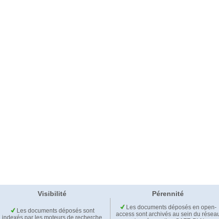
Visibilité
Pérennité
Les documents déposés en open-
Les documents déposés sont
access sont archivés au sein du résea
indexés par les moteurs de recherche