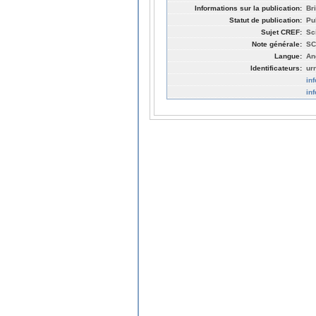
Informations sur la publication:
Br
Statut de publication:
Pu
Sujet CREF:
Sc
Note générale:
SC
Langue:
An
Identificateurs:
ur
in
in