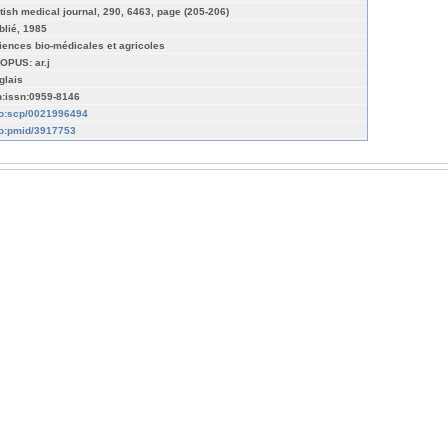
itish medical journal, 290, 6463, page (205-206)
blié, 1985
iences bio-médicales et agricoles
OPUS: ar.j
glais
n:issn:0959-8146
fo:scp/0021996494
fo:pmid/3917753