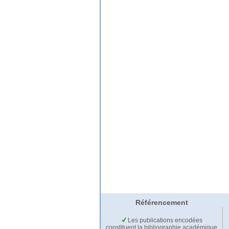
Référencement
Les publications encodées
constituent la bibliographie académique