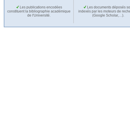
Les publications encodées
Les documents déposés so
constituent la bibliographie académique
indexés par les moteurs de rech
de l'Université.
(Google Scholar,…).